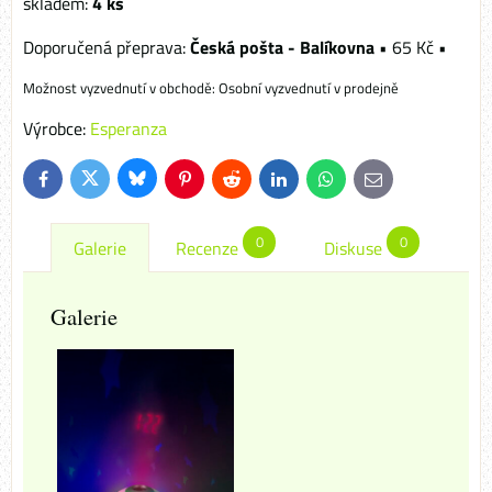
skladem:
4
ks
Česká pošta - Balíkovna
•
65 Kč
•
Osobní vyzvednutí v prodejně
Výrobce:
Esperanza
Bluesky
Twitter
Facebook
Pinterest
Reddit
LinkedIn
WhatsApp
E-
mail
0
0
Galerie
Recenze
Diskuse
Galerie