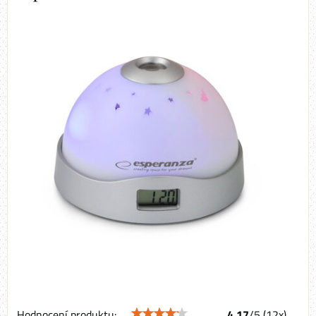
Hodnocení produktu:
4.17
/
5
(
12
x)