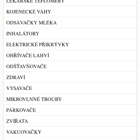
LÉKAŘSKÉ TEPLOMĚRY
KOJENECKÉ VÁHY
ODSÁVAČKY MLÉKA
INHALÁTORY
ELEKTRICKÉ PŘIKRÝVKY
OHŘÍVAČE LAHVÍ
ODŠŤAVŇOVAČE
ZDRAVÍ
VYSAVAČE
MIKROVLNNÉ TROUBY
PÁRKOVAČE
ZVÍŘATA
VAKUOVAČKY