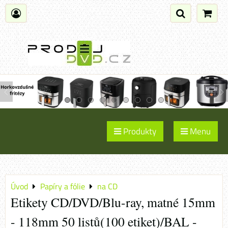
Produkty
Menu
Úvod
Papíry a fólie
na CD
Etikety CD/DVD/Blu-ray, matné 15mm
- 118mm 50 listů(100 etiket)/BAL -