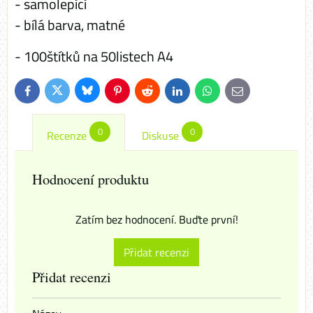
- samolepící
- bílá barva, matné
- 100štítků na 50listech A4
Bluesky
Twitter
Facebook
Pinterest
Reddit
LinkedIn
WhatsApp
E-
mail
0
0
Recenze
Diskuse
Hodnocení produktu
Zatím bez hodnocení. Buďte první!
Přidat recenzi
Přidat recenzi