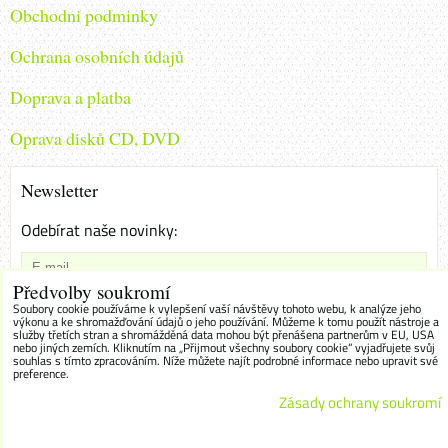
Obchodni podminky
Ochrana osobních údajů
Doprava a platba
Oprava disků CD, DVD
Newsletter
Odebírat naše novinky:
Předvolby soukromí
Chci se přihlásit k odběru novinek e-mailem
Soubory cookie používáme k vylepšení vaší návštěvy tohoto webu, k analýze jeho
výkonu a ke shromažďování údajů o jeho používání. Můžeme k tomu použít nástroje a
služby třetích stran a shromážděná data mohou být přenášena partnerům v EU, USA
Odebírat
nebo jiných zemích. Kliknutím na „Přijmout všechny soubory cookie“ vyjadřujete svůj
souhlas s tímto zpracováním. Níže můžete najít podrobné informace nebo upravit své
preference.
Zásady ochrany soukromí
Předvolby soukromí
Zásady ochrany soukromí