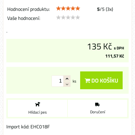
Hodnocení produktu:
5
/
5
(
3
x)
Vaše hodnocení:
.
135 Kč
s DPH
111,57 Kč
DO KOŠÍKU
ks
Doručení
Hlídací pes
Import kód: EHC018F