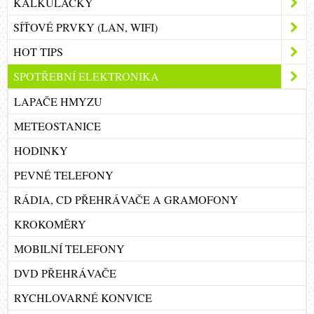
KALKULAČKY
SÍŤOVÉ PRVKY (LAN, WIFI)
HOT TIPS
SPOTŘEBNÍ ELEKTRONIKA
LAPAČE HMYZU
METEOSTANICE
HODINKY
PEVNÉ TELEFONY
RÁDIA, CD PŘEHRÁVAČE A GRAMOFONY
KROKOMĚRY
MOBILNÍ TELEFONY
DVD PŘEHRÁVAČE
RYCHLOVARNÉ KONVICE