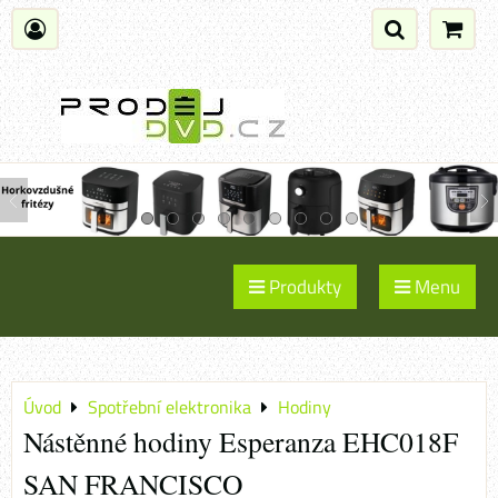
Produkty
Menu
Úvod
Spotřební elektronika
Hodiny
Nástěnné hodiny Esperanza EHC018F
SAN FRANCISCO