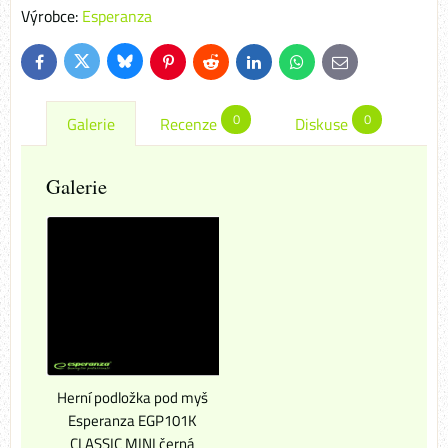
Výrobce:
Esperanza
Bluesky
Twitter
Facebook
Pinterest
Reddit
LinkedIn
WhatsApp
E-
mail
0
0
Galerie
Recenze
Diskuse
Galerie
Herní podložka pod myš
Esperanza EGP101K
CLASSIC MINI černá