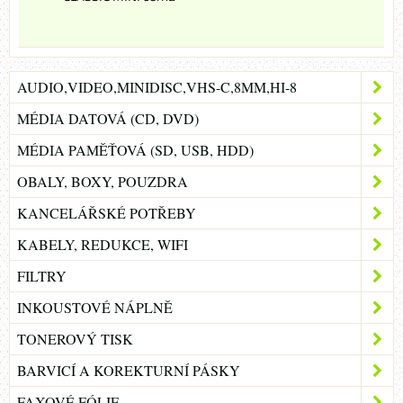
AUDIO,VIDEO,MINIDISC,VHS-C,8MM,HI-8
MÉDIA DATOVÁ (CD, DVD)
MÉDIA PAMĚŤOVÁ (SD, USB, HDD)
OBALY, BOXY, POUZDRA
KANCELÁŘSKÉ POTŘEBY
KABELY, REDUKCE, WIFI
FILTRY
INKOUSTOVÉ NÁPLNĚ
TONEROVÝ TISK
BARVICÍ A KOREKTURNÍ PÁSKY
FAXOVÉ FÓLIE