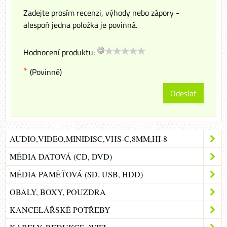
Zadejte prosím recenzi, výhody nebo zápory -
alespoň jedna položka je povinná.
Hodnocení produktu:
*
(Povinné)
Odeslat
AUDIO,VIDEO,MINIDISC,VHS-C,8MM,HI-8
MÉDIA DATOVÁ (CD, DVD)
MÉDIA PAMĚŤOVÁ (SD, USB, HDD)
OBALY, BOXY, POUZDRA
KANCELÁŘSKÉ POTŘEBY