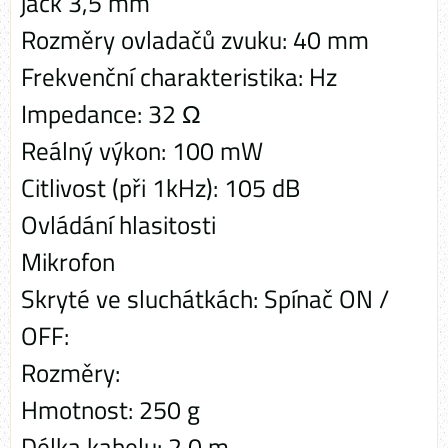
jack 3,5 mm
Rozměry ovladačů zvuku: 40 mm
Frekvenční charakteristika: Hz
Impedance: 32 Ω
Reálný výkon: 100 mW
Citlivost (při 1kHz): 105 dB
Ovládání hlasitosti
Mikrofon
Skryté ve sluchátkách: Spínač ON /
OFF:
Rozměry:
Hmotnost: 250 g
Délka kabelu: 2,0 m