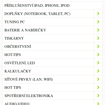
PŘÍSLUŠENSTVÍ IPAD, IPHONE, IPOD
DOPLŇKY (NOTEBOOK, TABLET, PC)
TUNING PC
BATERIE A NABÍJEČKY
TISKÁRNY
OBČERSTVENÍ
HOT-TIPS
OSVĚTLENÍ, LED
KALKULAČKY
SÍŤOVÉ PRVKY (LAN, WIFI)
HOT TIPS
SPOTŘEBNÍ ELEKTRONIKA
AUDIO-VIDEO