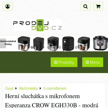
Produkty
Menu
Úvod
Multimédia
S mikrofonem
Herní sluchátka s mikrofonem
Esperanza CROW EGH330B - modrá