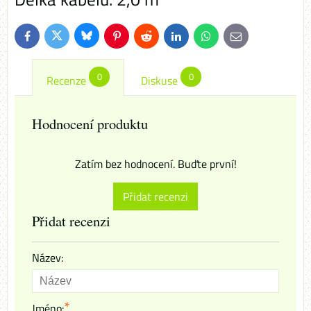
Bluesky
Twitter
Facebook
Pinterest
Reddit
LinkedIn
WhatsApp
E-
mail
0
0
Recenze
Diskuse
Hodnocení produktu
Zatím bez hodnocení. Buďte první!
Přidat recenzi
Přidat recenzi
Název:
*
Jméno: