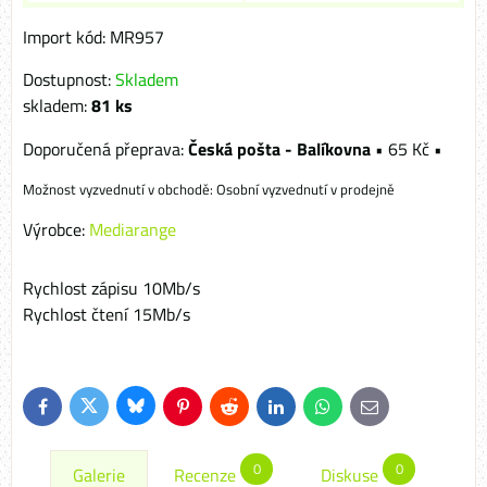
Import kód: MR957
Dostupnost:
Skladem
skladem:
81
ks
Česká pošta - Balíkovna
•
65 Kč
•
Osobní vyzvednutí v prodejně
Výrobce:
Mediarange
Rychlost zápisu 10Mb/s
Rychlost čtení 15Mb/s
Bluesky
Twitter
Facebook
Pinterest
Reddit
LinkedIn
WhatsApp
E-
mail
0
0
Galerie
Recenze
Diskuse