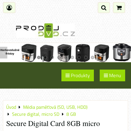
Produkty
Menu
Úvod
Média paměťová (SD, USB, HDD)
Secure digital, micro SD
8 GB
Secure Digital Card 8GB micro