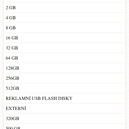
2 GB
4 GB
8 GB
16 GB
32 GB
64 GB
128GB
256GB
512GB
REKLAMNÍ USB FLASH DISKY
EXTERNÍ
320GB
500 GB