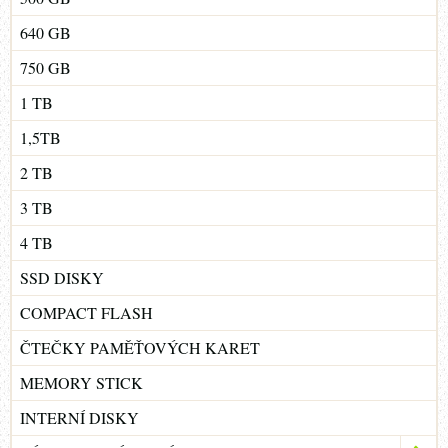
640 GB
750 GB
1 TB
1,5TB
2 TB
3 TB
4 TB
SSD DISKY
COMPACT FLASH
ČTEČKY PAMĚŤOVÝCH KARET
MEMORY STICK
INTERNÍ DISKY