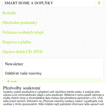
SMART HOME A DOPLŇKY
Kontakt
Obchodni podminky
Ochrana osobních údajů
Doprava a platba
Oprava disků CD, DVD
Newsletter
Odebírat naše novinky:
Předvolby soukromí
Chci se přihlásit k odběru novinek e-mailem
Soubory cookie používáme k vylepšení vaší návštěvy tohoto webu, k analýze jeho
výkonu a ke shromažďování údajů o jeho používání. Můžeme k tomu použít nástroje a
služby třetích stran a shromážděná data mohou být přenášena partnerům v EU, USA
Odebírat
nebo jiných zemích. Kliknutím na „Přijmout všechny soubory cookie“ vyjadřujete svůj
souhlas s tímto zpracováním. Níže můžete najít podrobné informace nebo upravit své