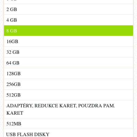
2 GB
4 GB
8 GB
16GB
32 GB
64 GB
128GB
256GB
512GB
ADAPTÉRY, REDUKCE KARET, POUZDRA PAM.
KARET
512MB
USB FLASH DISKY