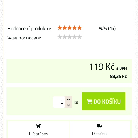
Hodnocení produktu:
5
/
5
(
1
x)
Vaše hodnocení:
.
119 Kč
s DPH
98,35 Kč
DO KOŠÍKU
ks
Doručení
Hlídací pes