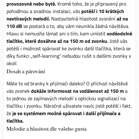
provozovně nebo bytě.
Kromě toho, že je připravený pro
pohodlnou a snadnou instalaci, vás
potěší i 10 krátkých
nevtíravých melodií.
Nastavitelná hlasitost zvonění
až na
110 dB
se postará o to, aby vám neunikla žádná návštěva.
Hlavu si nemusíte lámat ani s tím, kam umístit
voděodolné
tlačítko, které dosáhne až na 150 m od zvonku.
Jistě vás
potěší i možnost spárovat ke zvonku další tlačítka, která se
díky funkci „self-learning“ nebudou rušit s dalšími zvonky v
okolí.
Dosah a párování
Máte to od branky k přijímači daleko? O příchozí návštěvě
vás zvonek
dokáže informovat na vzdálenost až 150 m
a
to jednou ze zajímavých melodií s optickou signalizací na
tlačítku i zvonku. Náročné uživatele navíc jistě potěší i fakt,
že
je se systémem možné spárovat i další přijímače a
tlačítka.
Melodie a hlasitost dle vašeho gusta