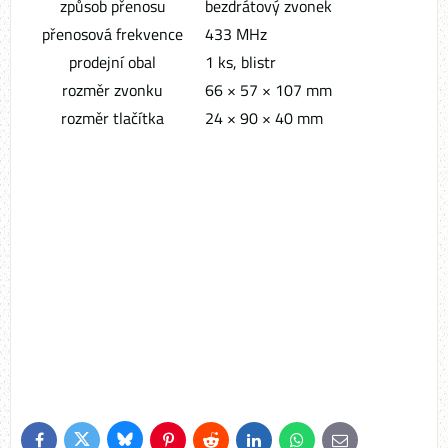
způsob přenosu
bezdrátový zvonek
přenosová frekvence
433 MHz
prodejní obal
1 ks, blistr
rozměr zvonku
66 × 57 × 107 mm
rozměr tlačítka
24 × 90 × 40 mm
Bluesky
Twitter
Facebook
Pinterest
Reddit
LinkedIn
WhatsApp
E-