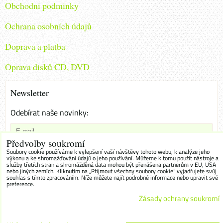
Obchodni podminky
Ochrana osobních údajů
Doprava a platba
Oprava disků CD, DVD
Newsletter
Odebírat naše novinky:
Předvolby soukromí
Chci se přihlásit k odběru novinek e-mailem
Soubory cookie používáme k vylepšení vaší návštěvy tohoto webu, k analýze jeho
výkonu a ke shromažďování údajů o jeho používání. Můžeme k tomu použít nástroje a
služby třetích stran a shromážděná data mohou být přenášena partnerům v EU, USA
Odebírat
nebo jiných zemích. Kliknutím na „Přijmout všechny soubory cookie“ vyjadřujete svůj
souhlas s tímto zpracováním. Níže můžete najít podrobné informace nebo upravit své
preference.
Zásady ochrany soukromí
Předvolby soukromí
Zásady ochrany soukromí