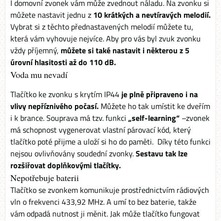
I domovní zvonek vám může zvednout náladu. Na zvonku si
můžete nastavit jednu z
10 krátkých a nevtíravých melodií.
Vybrat si z těchto přednastavených melodií můžete tu,
která vám vyhovuje nejvíce. Aby pro vás byl zvuk zvonku
vždy příjemný,
můžete si také nastavit i některou z 5
úrovní hlasitosti až do 110 dB.
Voda mu nevadí
Tlačítko ke zvonku s krytím IP44
je plně připraveno i na
vlivy nepříznivého počasí.
Můžete ho tak umístit ke dveřím
i k brance. Souprava má tzv. funkci
„self-learning“
–zvonek
má schopnost vygenerovat vlastní párovací kód, který
tlačítko poté přijme a uloží si ho do paměti. Díky této funkci
nejsou ovlivňovány soudední zvonky.
Sestavu tak lze
rozšiřovat doplňkovými tlačítky.
Nepotřebuje baterii
Tlačítko se zvonkem komunikuje prostřednictvím rádiových
vln o frekvenci 433,92 MHz. A umí to bez baterie, takže
vám odpadá nutnost ji měnit. Jak může tlačítko fungovat