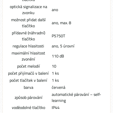
optická signalizace na
ano
zvonku
možnost přidat další
ano, max. 8
tlačítko
přídavné (náhradní)
P5750T
tlačítko
regulace hlasitosti
ano, 5 úrovní
maximální hlasitost
110 dB
zvonění
počet melodií
10
počet přijímačů v balení
1 ks
počet tlačítek v balení
1 ks
barva
červená
automatické párování – self-
způsob párování
learning
voděodolné tlačítko
IP44