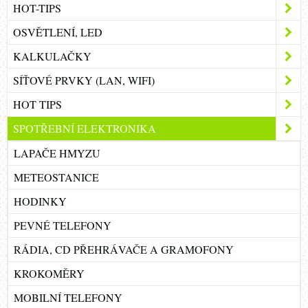
HOT-TIPS
OSVĚTLENÍ, LED
KALKULAČKY
SÍŤOVÉ PRVKY (LAN, WIFI)
HOT TIPS
SPOTŘEBNÍ ELEKTRONIKA
LAPAČE HMYZU
METEOSTANICE
HODINKY
PEVNÉ TELEFONY
RÁDIA, CD PŘEHRÁVAČE A GRAMOFONY
KROKOMĚRY
MOBILNÍ TELEFONY