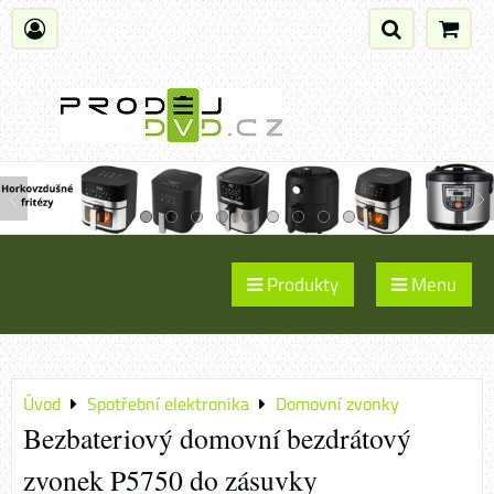
Produkty
Menu
Úvod
Spotřební elektronika
Domovní zvonky
Bezbateriový domovní bezdrátový
zvonek P5750 do zásuvky