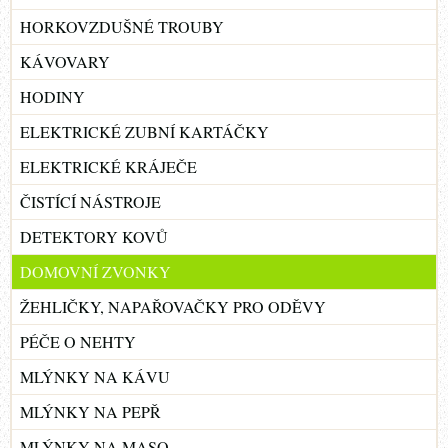
HORKOVZDUŠNÉ TROUBY
KÁVOVARY
HODINY
ELEKTRICKÉ ZUBNÍ KARTÁČKY
ELEKTRICKÉ KRÁJEČE
ČISTÍCÍ NÁSTROJE
DETEKTORY KOVŮ
DOMOVNÍ ZVONKY
ŽEHLIČKY, NAPAŘOVAČKY PRO ODĚVY
PÉČE O NEHTY
MLÝNKY NA KÁVU
MLÝNKY NA PEPŘ
MLÝNKY NA MASO