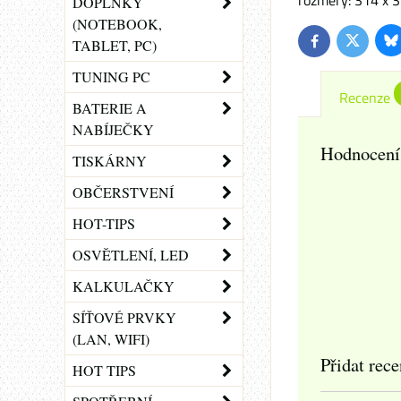
rozměry: 314 x
DOPLŇKY
(NOTEBOOK,
Bl
TABLET, PC)
Twitter
Facebook
TUNING PC
Recenze
BATERIE A
NABÍJEČKY
Hodnocení
TISKÁRNY
OBČERSTVENÍ
HOT-TIPS
OSVĚTLENÍ, LED
KALKULAČKY
SÍŤOVÉ PRVKY
(LAN, WIFI)
Přidat rece
HOT TIPS