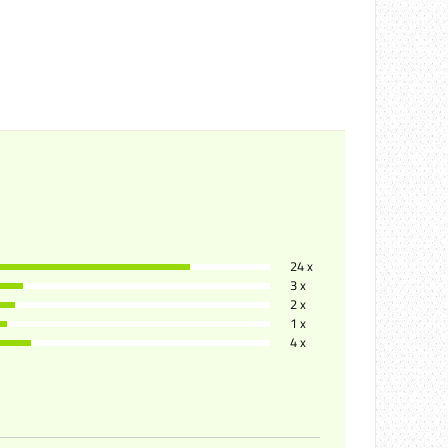
24 x
3 x
2 x
1 x
4 x