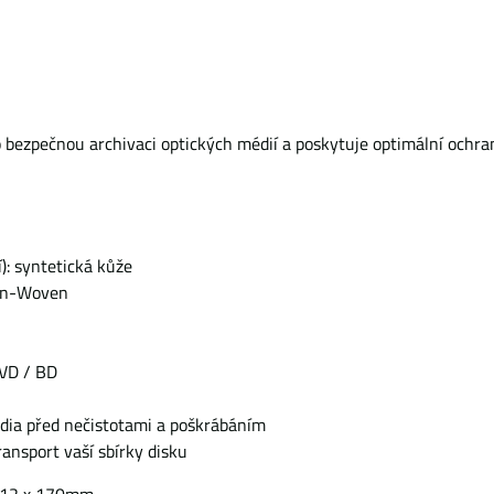
ro bezpečnou archivaci optických médií a poskytuje optimální ochra
í): syntetická kůže
Non-Woven
DVD / BD
dia před nečistotami a poškrábáním
ransport vaší sbírky disku