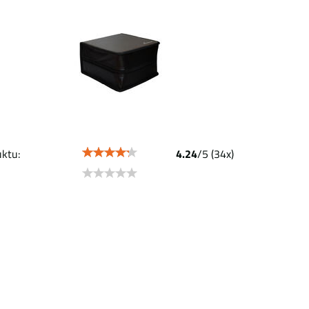
ktu:
4.24
/
5
(
34
x)