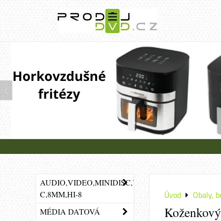
AUDIO,VIDEO,MINIDISC,VHS-
C,8MM,HI-8
Úvod
Obaly, b
Koženkový
MÉDIA DATOVÁ