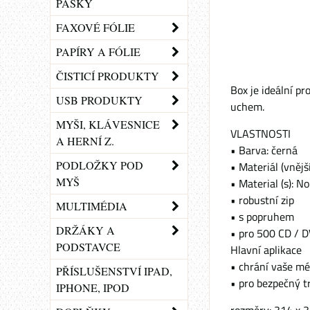
PÁSKY
FAXOVÉ FÓLIE
PAPÍRY A FÓLIE
ČISTICÍ PRODUKTY
Box je ideální p
USB PRODUKTY
uchem.
MYŠI, KLÁVESNICE
VLASTNOSTI
A HERNÍ Z.
• Barva: černá
PODLOŽKY POD
• Materiál (vnějš
MYŠ
• Material (s): 
• robustní zip
MULTIMÉDIA
• s popruhem
DRŽÁKY A
• pro 500 CD / 
PODSTAVCE
Hlavní aplikace
• chrání vaše mé
PŘÍSLUŠENSTVÍ IPAD,
• pro bezpečný t
IPHONE, IPOD