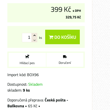
399 Kč
s DPH
329,75 Kč
DO KOŠÍKU
ks
Doručení
Hlídací pes
Import kód: BOX96
Dostupnost:
Skladem
skladem:
9
ks
Česká pošta -
Balíkovna
•
65 Kč
•