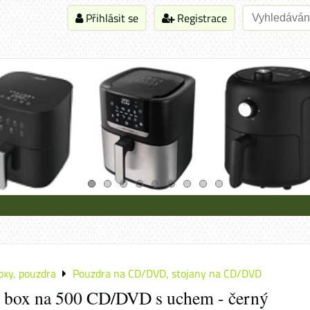
Přihlásit se
Registrace
oxy, pouzdra
Pouzdra na CD/DVD, stojany na CD/DVD
 box na 500 CD/DVD s uchem - černý