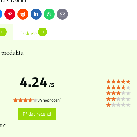
 312 x 170mm
uesky
Pinterest
Reddit
LinkedIn
WhatsApp
E-
mail
0
0
Diskuse
 produktu
4.24
/5
34 hodnocení
Přidat recenzi
nzi