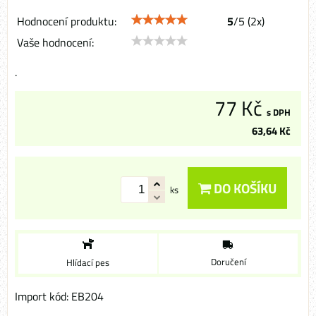
Hodnocení produktu:
5
/
5
(
2
x)
Vaše hodnocení:
.
77 Kč
s DPH
63,64 Kč
DO KOŠÍKU
ks
Doručení
Hlídací pes
Import kód: EB204