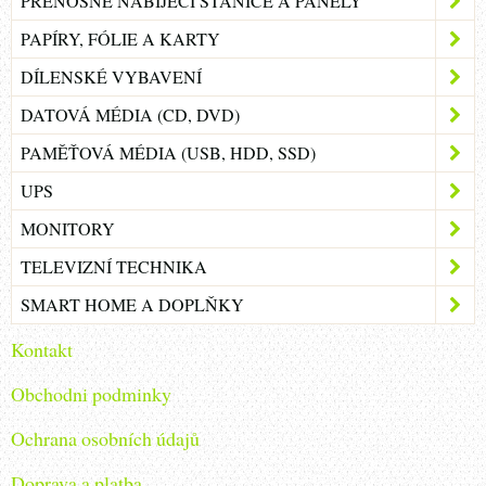
PŘENOSNÉ NABÍJECÍ STANICE A PANELY
PAPÍRY, FÓLIE A KARTY
DÍLENSKÉ VYBAVENÍ
DATOVÁ MÉDIA (CD, DVD)
PAMĚŤOVÁ MÉDIA (USB, HDD, SSD)
UPS
MONITORY
TELEVIZNÍ TECHNIKA
SMART HOME A DOPLŇKY
Kontakt
Obchodni podminky
Ochrana osobních údajů
Doprava a platba