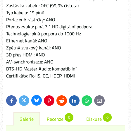
Zastávka kabelu: OFC (99,9% čistota)
Typ kabelu: 19 pinů
Pozlacené zástrčky: ANO
Přenos zvuku: plná 7.1 HD digitální podpora
Technologie: plná podpora do 1000 Hz
Ethernet kanál: ANO
Zpětný zvukový kanál: ANO
3D přes HDMI: ANO
AV-synchronizace: ANO
DTS-HD Master Audio: kompatibilní
Certifikáty: RoHS, CE, HDCP, HDMI
Bluesky
Twitter
Facebook
Pinterest
Reddit
LinkedIn
WhatsApp
E-
mail
0
0
Galerie
Recenze
Diskuse