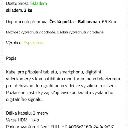
Dostupnost:
Skladem
skladem:
2
ks
Česká pošta - Balíkovna
•
65 Kč
•
Osobní vyzvednutí v prodejně
Výrobce:
Esperanza
Popis
Kabel pro připojení tabletu, smartphonu, digitální
videokamery s kompatibilním monitorem nebo televizorem
pro přehrávání fotografií nebo videí ve vysokém rozlišení.
Pozlacené zástrčky zajišťují vysokou kvalitu vysílaného
digitálního signálu.
Délka kabelu: 2 metry
Verze HDMI: 1.4b
Podporovaná rozlišení: FULL HD 4096x2160p24 (4Kx2K)