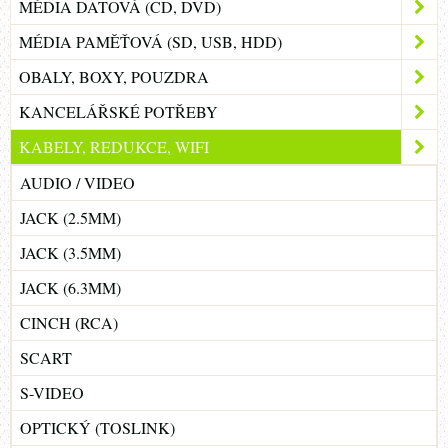
MÉDIA DATOVÁ (CD, DVD)
MÉDIA PAMĚŤOVÁ (SD, USB, HDD)
OBALY, BOXY, POUZDRA
KANCELÁŘSKÉ POTŘEBY
KABELY, REDUKCE, WIFI
AUDIO / VIDEO
JACK (2.5MM)
JACK (3.5MM)
JACK (6.3MM)
CINCH (RCA)
SCART
S-VIDEO
OPTICKÝ (TOSLINK)