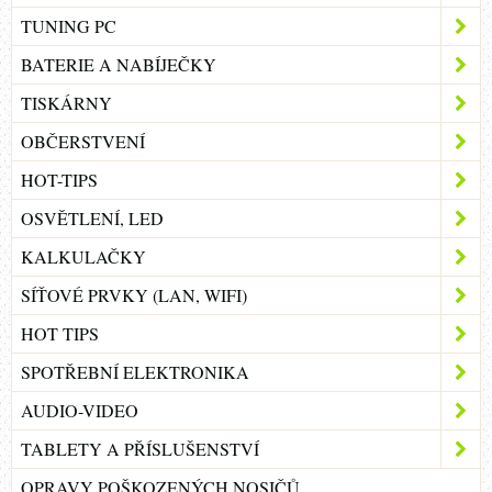
TUNING PC
BATERIE A NABÍJEČKY
TISKÁRNY
OBČERSTVENÍ
HOT-TIPS
OSVĚTLENÍ, LED
KALKULAČKY
SÍŤOVÉ PRVKY (LAN, WIFI)
HOT TIPS
SPOTŘEBNÍ ELEKTRONIKA
AUDIO-VIDEO
TABLETY A PŘÍSLUŠENSTVÍ
OPRAVY POŠKOZENÝCH NOSIČŮ