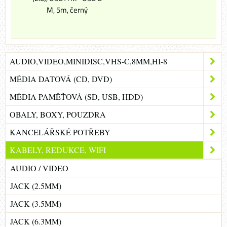
M, 5m, černý
AUDIO,VIDEO,MINIDISC,VHS-C,8MM,HI-8
MÉDIA DATOVÁ (CD, DVD)
MÉDIA PAMĚŤOVÁ (SD, USB, HDD)
OBALY, BOXY, POUZDRA
KANCELÁŘSKÉ POTŘEBY
KABELY, REDUKCE, WIFI
AUDIO / VIDEO
JACK (2.5MM)
JACK (3.5MM)
JACK (6.3MM)