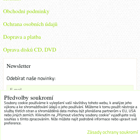
Obchodni podminky
Ochrana osobních údajů
Doprava a platba
Oprava disků CD, DVD
Newsletter
Odebírat naše novinky:
Předvolby soukromí
Chci se přihlásit k odběru novinek e-mailem
Soubory cookie používáme k vylepšení vaší návštěvy tohoto webu, k analýze jeho
výkonu a ke shromažďování údajů o jeho používání. Můžeme k tomu použít nástroje a
služby třetích stran a shromážděná data mohou být přenášena partnerům v EU, USA
Odebírat
nebo jiných zemích. Kliknutím na „Přijmout všechny soubory cookie“ vyjadřujete svůj
souhlas s tímto zpracováním. Níže můžete najít podrobné informace nebo upravit své
preference.
Zásady ochrany soukromí