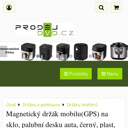
Produkty
Menu
Úvod
Držáky a podstavce
Držáky telefonů
Magnetický držák mobilu(GPS) na
sklo, palubní desku auta, černý, plast,