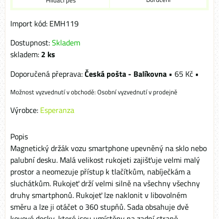
Hlídací pes
Import kód: EMH119
Dostupnost:
Skladem
skladem:
2
ks
Česká pošta - Balíkovna
•
65 Kč
•
Osobní vyzvednutí v prodejně
Výrobce:
Esperanza
Popis
Magnetický držák vozu smartphone upevněný na sklo nebo
palubní desku. Malá velikost rukojeti zajišťuje velmi malý
prostor a neomezuje přístup k tlačítkům, nabíječkám a
sluchátkům. Rukojeť drží velmi silně na všechny všechny
druhy smartphonů. Rukojeť lze naklonit v libovolném
směru a lze ji otáčet o 360 stupňů. Sada obsahuje dvě
kovové desky, které jsou umístěny na zadní straně