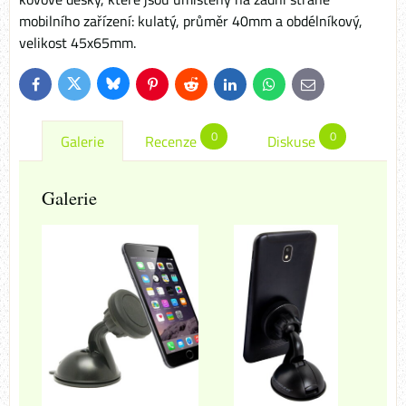
mobilního zařízení: kulatý, průměr 40mm a obdélníkový,
velikost 45x65mm.
Bluesky
Twitter
Facebook
Pinterest
Reddit
LinkedIn
WhatsApp
E-
mail
0
0
Galerie
Recenze
Diskuse
Galerie