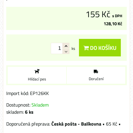
155 Kč
s DPH
128,10 Kč
DO KOŠÍKU
ks
Doručení
Hlídací pes
Import kód: EP126KK
Dostupnost:
Skladem
skladem:
6
ks
Česká pošta - Balíkovna
•
65 Kč
•