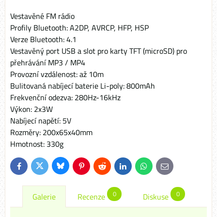
Vestavěné FM rádio
Profily Bluetooth: A2DP, AVRCP, HFP, HSP
Verze Bluetooth: 4.1
Vestavěný port USB a slot pro karty TFT (microSD) pro
přehrávání MP3 / MP4
Provozní vzdálenost: až 10m
Bulitovaná nabíjecí baterie Li-poly: 800mAh
Frekvenční odezva: 280Hz-16kHz
Výkon: 2x3W
Nabíjecí napětí: 5V
Rozměry: 200x65x40mm
Hmotnost: 330g
Bluesky
Twitter
Facebook
Pinterest
Reddit
LinkedIn
WhatsApp
E-
mail
0
0
Galerie
Recenze
Diskuse