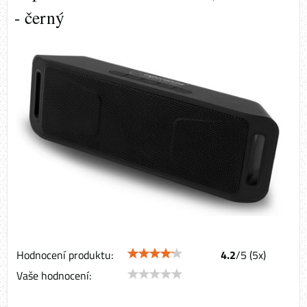
- černý
Hodnocení produktu:
4.2
/
5
(
5
x)
Vaše hodnocení:
.