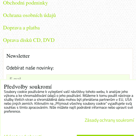
Obchodni podminky
Ochrana osobních údajů
Doprava a platba
Oprava disků CD, DVD
Newsletter
Odebírat naše novinky:
Předvolby soukromí
Chci se přihlásit k odběru novinek e-mailem
Soubory cookie používáme k vylepšení vaší návštěvy tohoto webu, k analýze jeho
výkonu a ke shromažďování údajů o jeho používání. Můžeme k tomu použít nástroje a
služby třetích stran a shromážděná data mohou být přenášena partnerům v EU, USA
Odebírat
nebo jiných zemích. Kliknutím na „Přijmout všechny soubory cookie“ vyjadřujete svůj
souhlas s tímto zpracováním. Níže můžete najít podrobné informace nebo upravit své
preference.
Zásady ochrany soukromí
Předvolby soukromí
Zásady ochrany soukromí