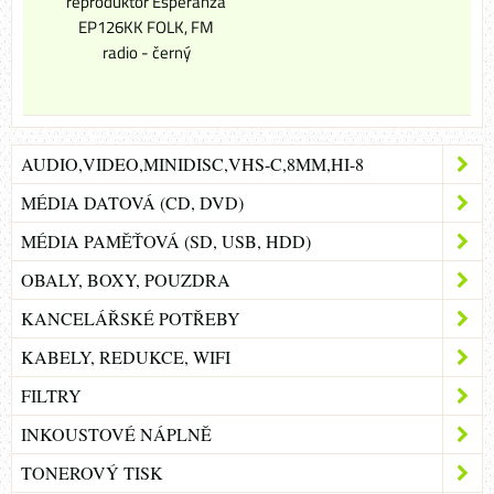
reproduktor Esperanza
EP126KK FOLK, FM
radio - černý
AUDIO,VIDEO,MINIDISC,VHS-C,8MM,HI-8
MÉDIA DATOVÁ (CD, DVD)
MÉDIA PAMĚŤOVÁ (SD, USB, HDD)
OBALY, BOXY, POUZDRA
KANCELÁŘSKÉ POTŘEBY
KABELY, REDUKCE, WIFI
FILTRY
INKOUSTOVÉ NÁPLNĚ
TONEROVÝ TISK