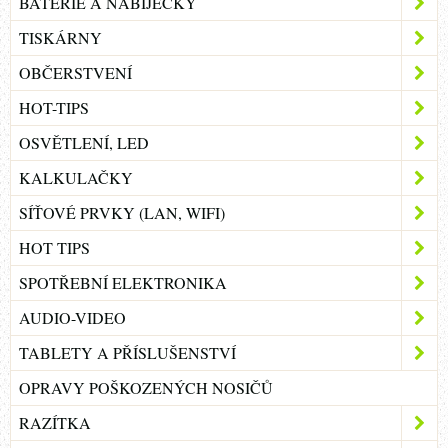
BATERIE A NABÍJEČKY
TISKÁRNY
OBČERSTVENÍ
HOT-TIPS
OSVĚTLENÍ, LED
KALKULAČKY
SÍŤOVÉ PRVKY (LAN, WIFI)
HOT TIPS
SPOTŘEBNÍ ELEKTRONIKA
AUDIO-VIDEO
TABLETY A PŘÍSLUŠENSTVÍ
OPRAVY POŠKOZENÝCH NOSIČŮ
RAZÍTKA