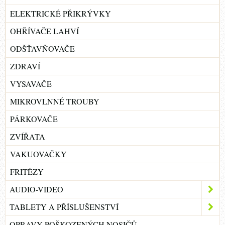
ELEKTRICKÉ PŘIKRÝVKY
OHŘÍVAČE LAHVÍ
ODŠŤAVŇOVAČE
ZDRAVÍ
VYSAVAČE
MIKROVLNNÉ TROUBY
PÁRKOVAČE
ZVÍŘATA
VAKUOVAČKY
FRITÉZY
AUDIO-VIDEO
TABLETY A PŘÍSLUŠENSTVÍ
OPRAVY POŠKOZENÝCH NOSIČŮ