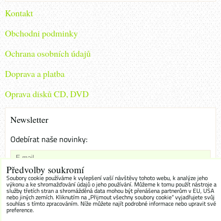
Kontakt
Obchodni podminky
Ochrana osobních údajů
Doprava a platba
Oprava disků CD, DVD
Newsletter
Odebírat naše novinky:
Předvolby soukromí
Chci se přihlásit k odběru novinek e-mailem
Soubory cookie používáme k vylepšení vaší návštěvy tohoto webu, k analýze jeho
výkonu a ke shromažďování údajů o jeho používání. Můžeme k tomu použít nástroje a
služby třetích stran a shromážděná data mohou být přenášena partnerům v EU, USA
Odebírat
nebo jiných zemích. Kliknutím na „Přijmout všechny soubory cookie“ vyjadřujete svůj
souhlas s tímto zpracováním. Níže můžete najít podrobné informace nebo upravit své
preference.