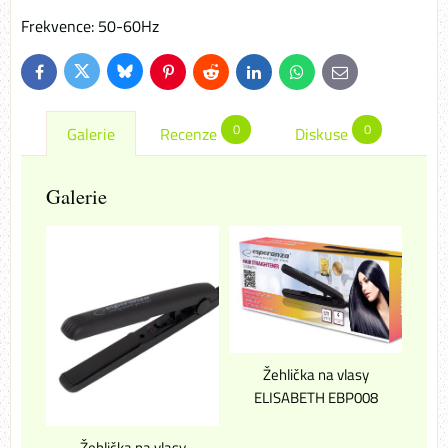
Frekvence: 50-60Hz
Bluesky
Twitter
Facebook
Pinterest
Reddit
LinkedIn
WhatsApp
E-
mail
0
0
Galerie
Recenze
Diskuse
Galerie
Žehlička na vlasy
ELISABETH EBP008
Žehlička na vlasy