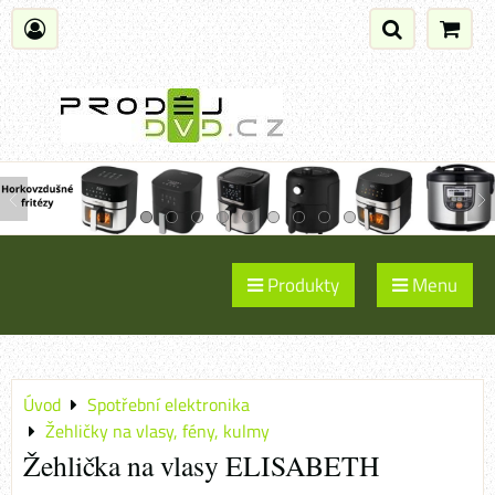
Produkty
Menu
Úvod
Spotřební elektronika
Žehličky na vlasy, fény, kulmy
Žehlička na vlasy ELISABETH