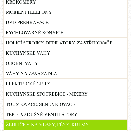
KROKOMĚRY
MOBILNÍ TELEFONY
DVD PŘEHRÁVAČE
RYCHLOVARNÉ KONVICE
HOLÍCÍ STROJKY, DEPILÁTORY, ZASTŘIHOVAČE
KUCHYŇSKÉ VÁHY
OSOBNÍ VÁHY
VÁHY NA ZAVAZADLA
ELEKTRICKÉ GRILY
KUCHYŇSKÉ SPOTŘEBIČE - MIXÉRY
TOUSTOVAČE, SENDVIČOVAČE
TEPLOVZDUŠNÉ VENTILÁTORY
ŽEHLIČKY NA VLASY, FÉNY, KULMY