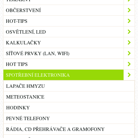
OBČERSTVENÍ
HOT-TIPS
OSVĚTLENÍ, LED
KALKULAČKY
SÍŤOVÉ PRVKY (LAN, WIFI)
HOT TIPS
SPOTŘEBNÍ ELEKTRONIKA
LAPAČE HMYZU
METEOSTANICE
HODINKY
PEVNÉ TELEFONY
RÁDIA, CD PŘEHRÁVAČE A GRAMOFONY