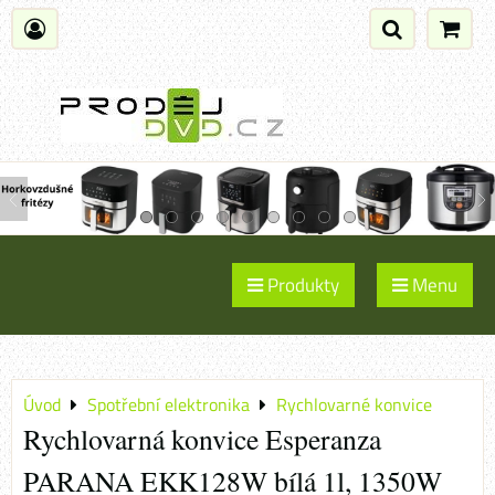
Produkty
Menu
Úvod
Spotřební elektronika
Rychlovarné konvice
Rychlovarná konvice Esperanza
PARANA EKK128W bílá 1l, 1350W