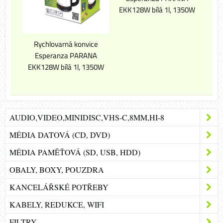
EKK128W bílá 1l, 1350W
Rychlovarná konvice
Esperanza PARANA
EKK128W bílá 1l, 1350W
AUDIO,VIDEO,MINIDISC,VHS-C,8MM,HI-8
MÉDIA DATOVÁ (CD, DVD)
MÉDIA PAMĚŤOVÁ (SD, USB, HDD)
OBALY, BOXY, POUZDRA
KANCELÁŘSKÉ POTŘEBY
KABELY, REDUKCE, WIFI
FILTRY