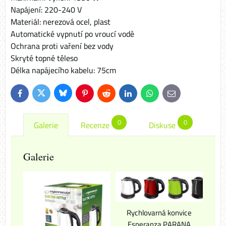
Napájení: 220-240 V
Materiál: nerezová ocel, plast
Automatické vypnutí po vroucí vodě
Ochrana proti vaření bez vody
Skryté topné těleso
Délka napájecího kabelu: 75cm
Bluesky
Twitter
Facebook
Pinterest
Reddit
LinkedIn
WhatsApp
E-
mail
0
0
Galerie
Recenze
Diskuse
Galerie
Rychlovarná konvice
Esperanza PARANA