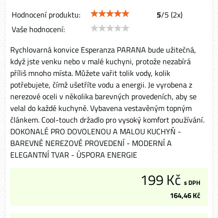
Hodnocení produktu:
5
/
5
(
2
x)
Vaše hodnocení:
Rychlovarná konvice Esperanza PARANA bude užitečná,
když jste venku nebo v malé kuchyni, protože nezabírá
příliš mnoho místa. Můžete vařit tolik vody, kolik
potřebujete, čímž ušetříte vodu a energii. Je vyrobena z
nerezové oceli v několika barevných provedeních, aby se
velal do každé kuchyně. Vybavena vestavěným topným
článkem. Cool-touch držadlo pro vysoký komfort používání.
DOKONALÉ PRO DOVOLENOU A MALOU KUCHYŇ -
BAREVNÉ NEREZOVÉ PROVEDENÍ - MODERNÍ A
ELEGANTNÍ TVAR - ÚSPORA ENERGIE
199 Kč
s DPH
164,46 Kč