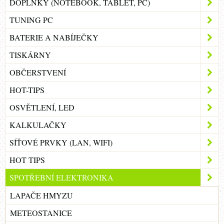
DOPLŇKY (NOTEBOOK, TABLET, PC)
TUNING PC
BATERIE A NABÍJEČKY
TISKÁRNY
OBČERSTVENÍ
HOT-TIPS
OSVĚTLENÍ, LED
KALKULAČKY
SÍŤOVÉ PRVKY (LAN, WIFI)
HOT TIPS
SPOTŘEBNÍ ELEKTRONIKA
LAPAČE HMYZU
METEOSTANICE