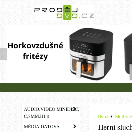
AUDIO,VIDEO,MINIDISC,VHS-
C,8MM,HI-8
Úvod
Multimé
Herní sluc
MÉDIA DATOVÁ