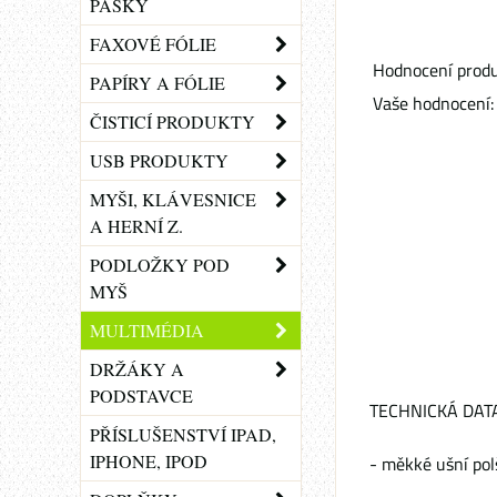
PÁSKY
FAXOVÉ FÓLIE
Hodnocení produ
PAPÍRY A FÓLIE
Vaše hodnocení:
ČISTICÍ PRODUKTY
USB PRODUKTY
MYŠI, KLÁVESNICE
A HERNÍ Z.
PODLOŽKY POD
MYŠ
MULTIMÉDIA
DRŽÁKY A
PODSTAVCE
TECHNICKÁ DATA
PŘÍSLUŠENSTVÍ IPAD,
IPHONE, IPOD
- měkké ušní pol