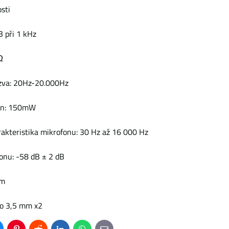
osti
dB při 1 kHz
Ω
ezva: 20Hz-20.000Hz
kon: 150mW
rakteristika mikrofonu: 30 Hz až 16 000 Hz
fonu: -58 dB ± 2 dB
2m
eo 3,5 mm x2