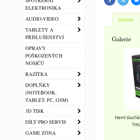
SPOTŘEBNÍ
Bl
Twitter
Facebook
ELEKTRONIKA
AUDIO-VIDEO
Galerie
TABLETY A
PŘÍSLUŠENSTVÍ
Galerie
OPRAVY
POŠKOZENÝCH
NOSIČŮ
RAZÍTKA
DOPLŇKY
(NOTEBOOK,
TABLET, PC, GSM)
3D TISK
Herní sluch
DÍLY PRO SERVIS
THU
GAME ZÓNA