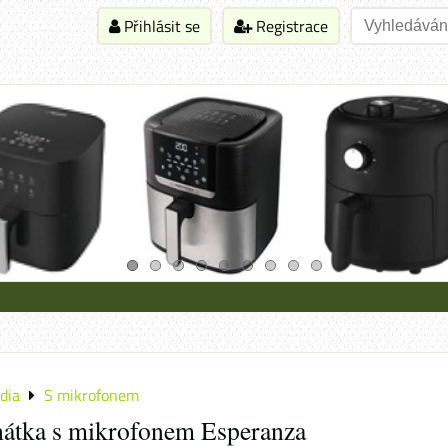
Přihlásit se
Registrace
dia
S mikrofonem
hátka s mikrofonem Esperanza