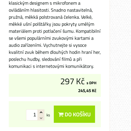
klasickým designem s mikrofonem a
ovládáním hlasitosti. Snadno nastavitelná,
pružná, měkká polstrovaná čelenka. Velké,
měkké ušní polštářky jsou pokryty umělým
materiálem proti potlačení šumu. Kompatibilní
se všemi populárními zvukovými kartami a
audio zařízeními. Vychutnejte si vysoce
kvalitní zvuk během dlouhých hodin hraní her,
poslechu hudby, sledování filmů a při
komunikaci s internetovými komunikátory.
297 Kč
s DPH
245,45 Kč
DO KOŠÍKU
ks