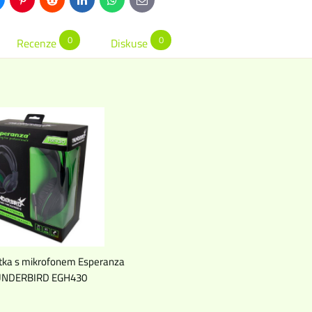
uesky
Pinterest
Reddit
LinkedIn
WhatsApp
E-
mail
0
0
Recenze
Diskuse
átka s mikrofonem Esperanza
NDERBIRD EGH430