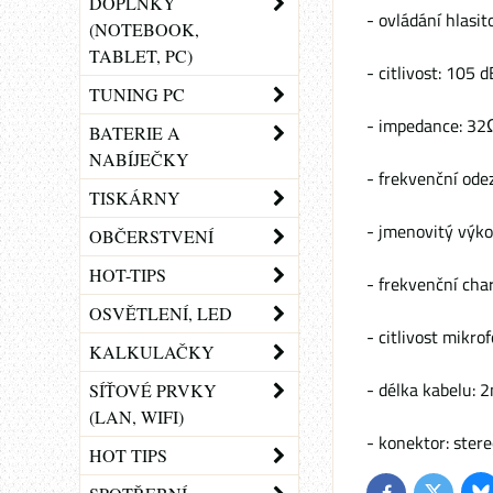
DOPLŇKY
- ovládání hlasit
(NOTEBOOK,
TABLET, PC)
- citlivost: 105 
TUNING PC
- impedance: 32
BATERIE A
NABÍJEČKY
- frekvenční od
TISKÁRNY
- jmenovitý vý
OBČERSTVENÍ
HOT-TIPS
- frekvenční cha
OSVĚTLENÍ, LED
- citlivost mikro
KALKULAČKY
- délka kabelu: 
SÍŤOVÉ PRVKY
(LAN, WIFI)
- konektor: ster
HOT TIPS