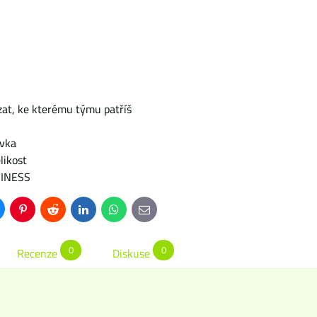
ázat, ke kterému týmu patříš
ovka
likost
RINESS
uesky
Pinterest
Reddit
LinkedIn
WhatsApp
E-
mail
0
0
Recenze
Diskuse