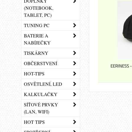
DOPLŇKY
(NOTEBOOK,
TABLET, PC)
TUNING PC
BATERIE A
NABÍJEČKY
TISKÁRNY
OBČERSTVENÍ
EERINESS - 
HOT-TIPS
OSVĚTLENÍ, LED
KALKULAČKY
SÍŤOVÉ PRVKY
(LAN, WIFI)
HOT TIPS