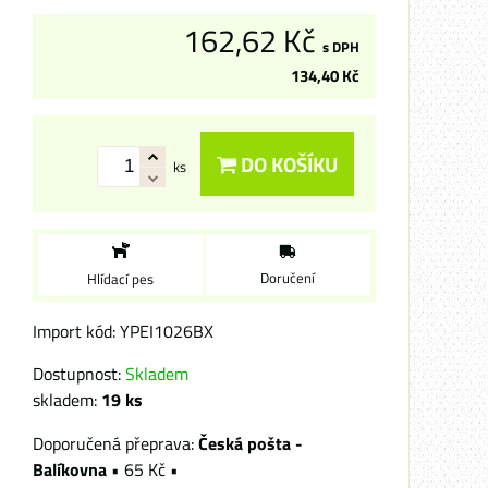
162,62 Kč
s DPH
134,40 Kč
DO KOŠÍKU
ks
Doručení
Hlídací pes
Import kód: YPEI1026BX
Dostupnost:
Skladem
skladem:
19
ks
Česká pošta -
Balíkovna
•
65 Kč
•