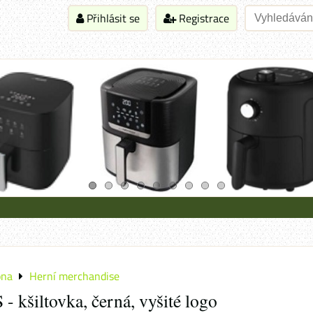
Přihlásit se
Registrace
óna
Herní merchandise
 kšiltovka, černá, vyšité logo