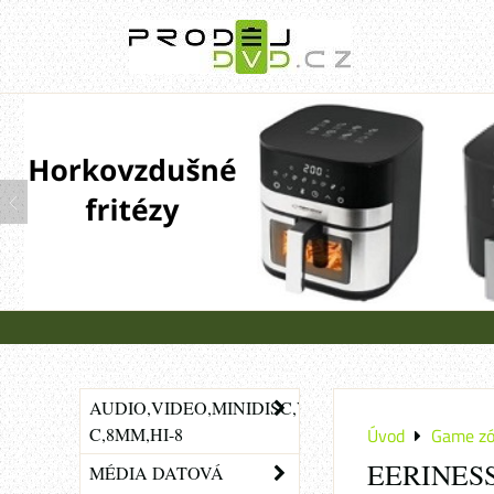
AUDIO,VIDEO,MINIDISC,VHS-
C,8MM,HI-8
Úvod
Game z
EERINESS -
MÉDIA DATOVÁ