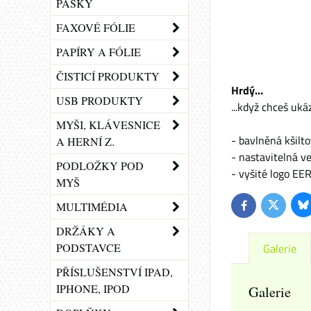
PÁSKY
FAXOVÉ FÓLIE
PAPÍRY A FÓLIE
ČISTICÍ PRODUKTY
Hrdý...
USB PRODUKTY
...když chceš uk
MYŠI, KLÁVESNICE
- bavlněná kšilt
A HERNÍ Z.
- nastavitelná ve
PODLOŽKY POD
- vyšité logo EE
MYŠ
MULTIMÉDIA
Bl
Twitter
Facebook
DRŽÁKY A
PODSTAVCE
Galerie
PŘÍSLUŠENSTVÍ IPAD,
IPHONE, IPOD
Galerie