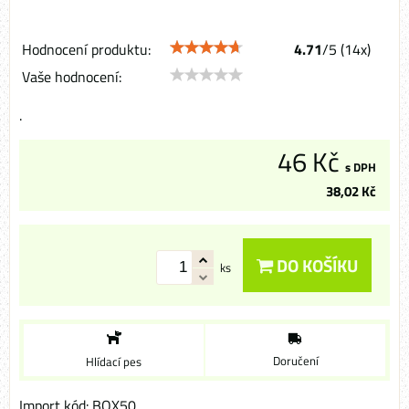
Hodnocení produktu:
4.71
/
5
(
14
x)
Vaše hodnocení:
.
46 Kč
s DPH
38,02 Kč
DO KOŠÍKU
ks
Doručení
Hlídací pes
Import kód: BOX50