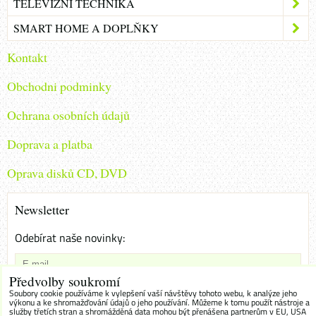
TELEVIZNÍ TECHNIKA
SMART HOME A DOPLŇKY
Kontakt
Obchodni podminky
Ochrana osobních údajů
Doprava a platba
Oprava disků CD, DVD
Newsletter
Odebírat naše novinky:
Předvolby soukromí
Chci se přihlásit k odběru novinek e-mailem
Soubory cookie používáme k vylepšení vaší návštěvy tohoto webu, k analýze jeho
výkonu a ke shromažďování údajů o jeho používání. Můžeme k tomu použít nástroje a
služby třetích stran a shromážděná data mohou být přenášena partnerům v EU, USA