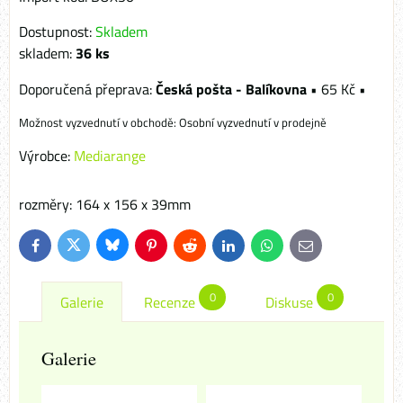
Dostupnost:
Skladem
skladem:
36
ks
Česká pošta - Balíkovna
•
65 Kč
•
Osobní vyzvednutí v prodejně
Výrobce:
Mediarange
rozměry: 164 x 156 x 39mm
Bluesky
Twitter
Facebook
Pinterest
Reddit
LinkedIn
WhatsApp
E-
mail
0
0
Galerie
Recenze
Diskuse
Galerie