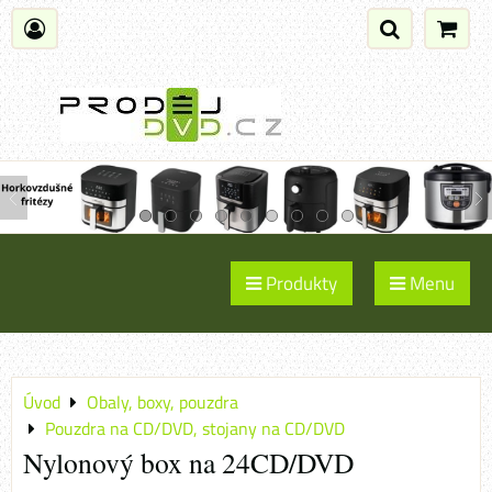
Produkty
Menu
Úvod
Obaly, boxy, pouzdra
Pouzdra na CD/DVD, stojany na CD/DVD
Nylonový box na 24CD/DVD