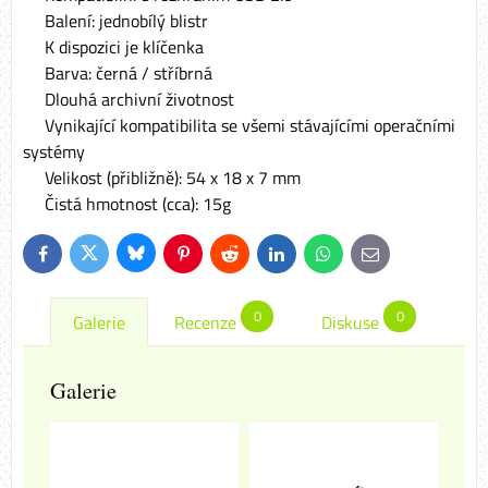
Balení: jednobílý blistr
K dispozici je klíčenka
Barva: černá / stříbrná
Dlouhá archivní životnost
Vynikající kompatibilita se všemi stávajícími operačními
systémy
Velikost (přibližně): 54 x 18 x 7 mm
Čistá hmotnost (cca): 15g
Bluesky
Twitter
Facebook
Pinterest
Reddit
LinkedIn
WhatsApp
E-
mail
0
0
Galerie
Recenze
Diskuse
Galerie