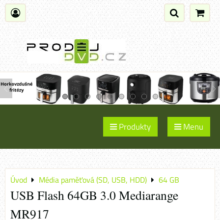
Produkty
Menu
Úvod
Média paměťová (SD, USB, HDD)
64 GB
USB Flash 64GB 3.0 Mediarange
MR917