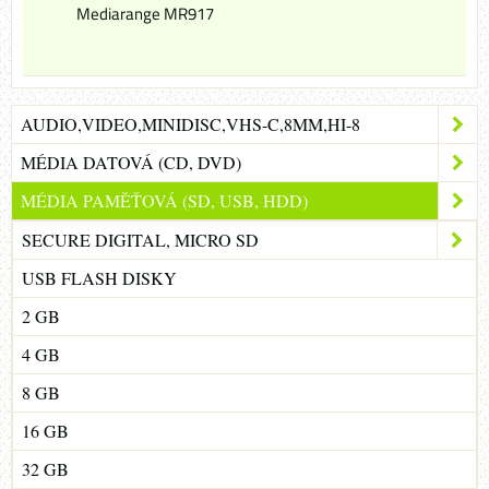
Mediarange MR917
AUDIO,VIDEO,MINIDISC,VHS-C,8MM,HI-8
MÉDIA DATOVÁ (CD, DVD)
MÉDIA PAMĚŤOVÁ (SD, USB, HDD)
SECURE DIGITAL, MICRO SD
USB FLASH DISKY
2 GB
4 GB
8 GB
16 GB
32 GB