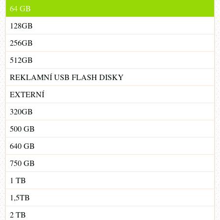
64 GB
128GB
256GB
512GB
REKLAMNÍ USB FLASH DISKY
EXTERNÍ
320GB
500 GB
640 GB
750 GB
1 TB
1,5TB
2 TB