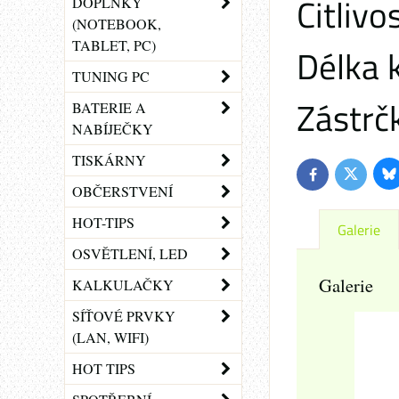
Citliv
DOPLŇKY
(NOTEBOOK,
TABLET, PC)
Délka 
TUNING PC
Zástrč
BATERIE A
NABÍJEČKY
TISKÁRNY
Bl
Twitter
Facebook
OBČERSTVENÍ
HOT-TIPS
Galerie
OSVĚTLENÍ, LED
Galerie
KALKULAČKY
SÍŤOVÉ PRVKY
(LAN, WIFI)
HOT TIPS