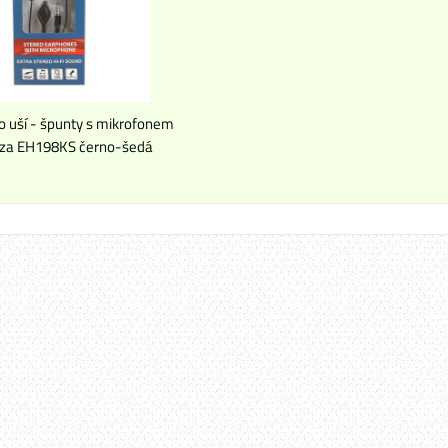
o uší - špunty s mikrofonem
za EH198KS černo-šedá