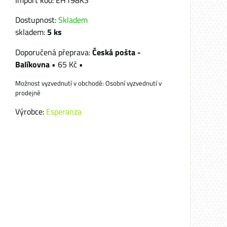
Import kód: EH198KS
Dostupnost:
Skladem
skladem:
5
ks
Česká pošta -
Balíkovna
•
65 Kč
•
Osobní vyzvednutí v
prodejně
Výrobce:
Esperanza