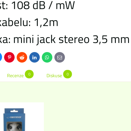
ost: 108 dB / mW
kabelu: 1,2m
ka: mini jack stereo 3,5 mm
uesky
Pinterest
Reddit
LinkedIn
WhatsApp
E-
mail
0
0
Recenze
Diskuse