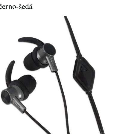
erno-šedá