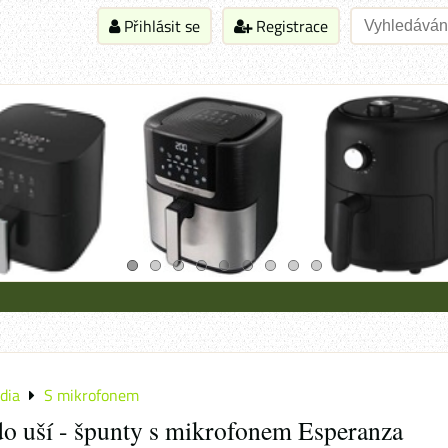
Přihlásit se
Registrace
dia
S mikrofonem
do uší - špunty s mikrofonem Esperanza