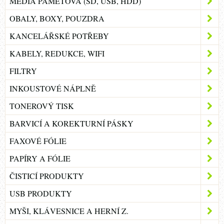
MÉDIA PAMĚŤOVÁ (SD, USB, HDD)
OBALY, BOXY, POUZDRA
KANCELÁŘSKÉ POTŘEBY
KABELY, REDUKCE, WIFI
FILTRY
INKOUSTOVÉ NÁPLNĚ
TONEROVÝ TISK
BARVICÍ A KOREKTURNÍ PÁSKY
FAXOVÉ FÓLIE
PAPÍRY A FÓLIE
ČISTICÍ PRODUKTY
USB PRODUKTY
MYŠI, KLÁVESNICE A HERNÍ Z.