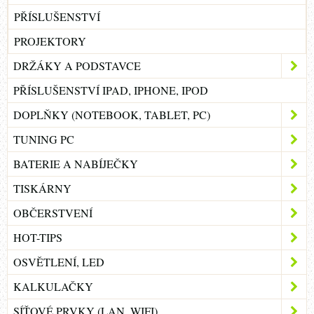
PŘÍSLUŠENSTVÍ
PROJEKTORY
DRŽÁKY A PODSTAVCE
PŘÍSLUŠENSTVÍ IPAD, IPHONE, IPOD
DOPLŇKY (NOTEBOOK, TABLET, PC)
TUNING PC
BATERIE A NABÍJEČKY
TISKÁRNY
OBČERSTVENÍ
HOT-TIPS
OSVĚTLENÍ, LED
KALKULAČKY
SÍŤOVÉ PRVKY (LAN, WIFI)