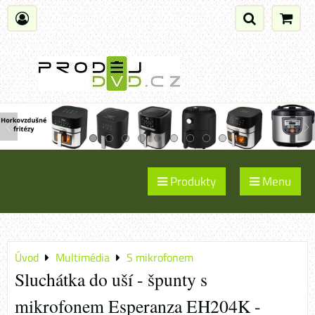
Produkty
Menu
Úvod
Multimédia
S mikrofonem
Sluchátka do uší - špunty s
mikrofonem Esperanza EH204K -