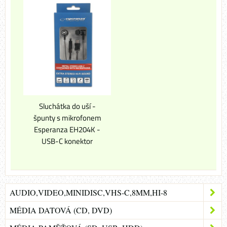
Sluchátka do uší -
špunty s mikrofonem
Esperanza EH204K -
USB-C konektor
AUDIO,VIDEO,MINIDISC,VHS-C,8MM,HI-8
MÉDIA DATOVÁ (CD, DVD)