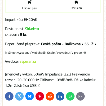
Doručení
Hlídací pes
Import kód: EH204K
Dostupnost:
Skladem
skladem:
6
ks
Česká pošta - Balíkovna
•
65 Kč
•
Osobní vyzvednutí v prodejně
Výrobce:
Esperanza
Jmenovitý výkon: 50mW Impedance: 32Ω Frekvenční
rozsah: 20-20.000Hz Citlivost: 108dB/mW Délka kabelu:
1,2m Zástrčka: USB-C
Bluesky
Twitter
Facebook
Pinterest
Reddit
LinkedIn
WhatsApp
E-
mail