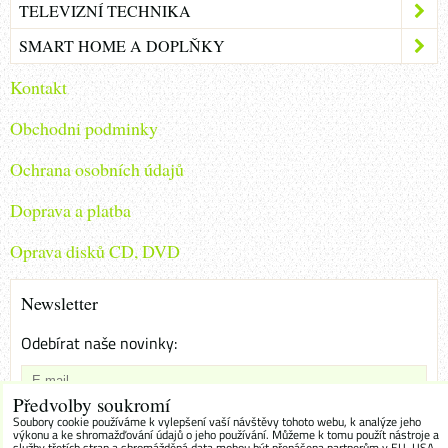
TELEVIZNÍ TECHNIKA
SMART HOME A DOPLŇKY
Kontakt
Obchodni podminky
Ochrana osobních údajů
Doprava a platba
Oprava disků CD, DVD
Newsletter
Odebírat naše novinky:
Předvolby soukromí
Chci se přihlásit k odběru novinek e-mailem
Soubory cookie používáme k vylepšení vaší návštěvy tohoto webu, k analýze jeho
výkonu a ke shromažďování údajů o jeho používání. Můžeme k tomu použít nástroje a
služby třetích stran a shromážděná data mohou být přenášena partnerům v EU, USA