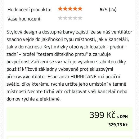
Hodnocení produktu:
5
/
5
(
2
x)
Vaše hodnocení:
Stylový design a dostupné barvy zajistí, že se náš ventilátor
snadno vejde do jakéhokoli typu místnosti, jak v kanceláři,
tak v domácnosti.Kryt mřížky otočných lopatek - přední i
zadní - prošel "testem dětského prstu" a zaručuje
bezpečnost.Zařízení se vyznačuje vysokou stabilitou díky
použití křížové základny vybavené protiskluzovými
překryvy.Ventilátor Esperanza HURRICANE má poziční
světlo, díky kterému rychle určíte jeho umístění v temné
místnosti.Nechte tichý vítr ochlazovat vaši kancelář nebo
domov rychle a efektivně.
399 Kč
s DPH
329,75 Kč