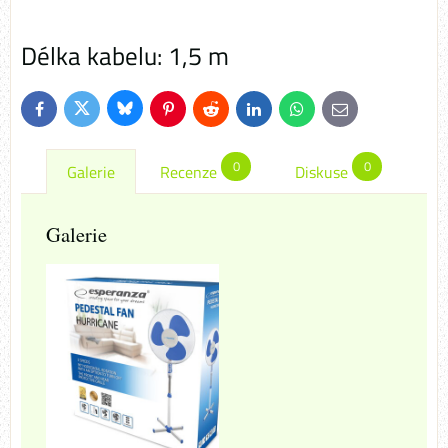
Délka kabelu: 1,5 m
Bluesky
Twitter
Facebook
Pinterest
Reddit
LinkedIn
WhatsApp
E-
mail
0
0
Galerie
Recenze
Diskuse
Galerie