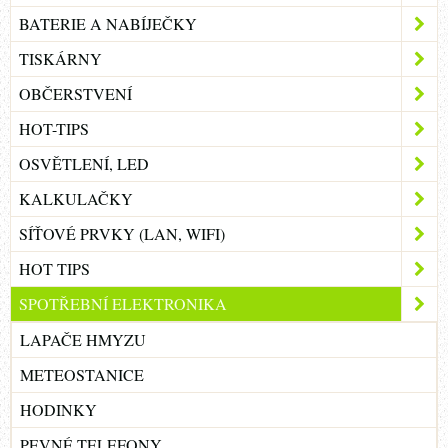
BATERIE A NABÍJEČKY
TISKÁRNY
OBČERSTVENÍ
HOT-TIPS
OSVĚTLENÍ, LED
KALKULAČKY
SÍŤOVÉ PRVKY (LAN, WIFI)
HOT TIPS
SPOTŘEBNÍ ELEKTRONIKA
LAPAČE HMYZU
METEOSTANICE
HODINKY
PEVNÉ TELEFONY