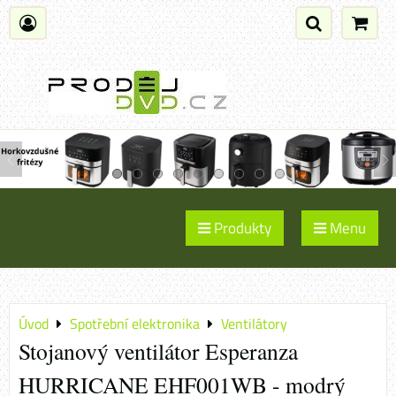
Produkty
Menu
Úvod
Spotřební elektronika
Ventilátory
Stojanový ventilátor Esperanza
HURRICANE EHF001WB - modrý