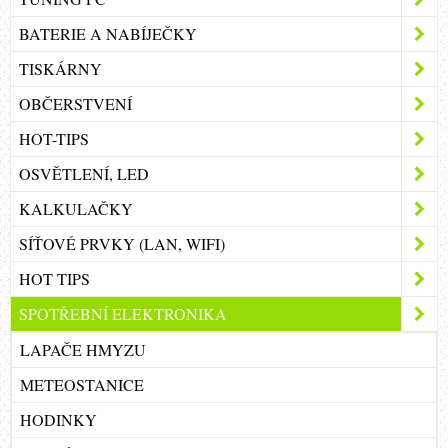
BATERIE A NABÍJEČKY
TISKÁRNY
OBČERSTVENÍ
HOT-TIPS
OSVĚTLENÍ, LED
KALKULAČKY
SÍŤOVÉ PRVKY (LAN, WIFI)
HOT TIPS
SPOTŘEBNÍ ELEKTRONIKA
LAPAČE HMYZU
METEOSTANICE
HODINKY