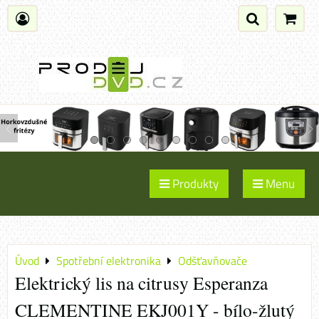
Produkty
Menu
Úvod
Spotřební elektronika
Odšťavňovače
Elektrický lis na citrusy Esperanza
CLEMENTINE EKJ001Y - bílo-žlutý