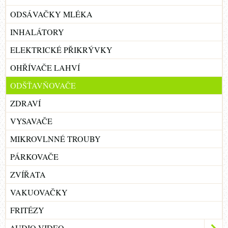
ODSÁVAČKY MLÉKA
INHALÁTORY
ELEKTRICKÉ PŘIKRÝVKY
OHŘÍVAČE LAHVÍ
ODŠŤAVŇOVAČE
ZDRAVÍ
VYSAVAČE
MIKROVLNNÉ TROUBY
PÁRKOVAČE
ZVÍŘATA
VAKUOVAČKY
FRITÉZY
AUDIO-VIDEO