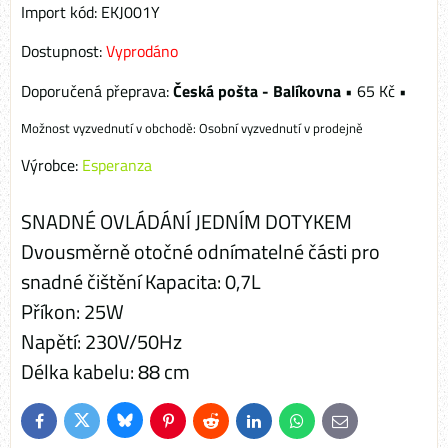
Import kód: EKJ001Y
Dostupnost:
Vyprodáno
Česká pošta - Balíkovna
•
65 Kč
•
Osobní vyzvednutí v prodejně
Výrobce:
Esperanza
SNADNÉ OVLÁDÁNÍ JEDNÍM DOTYKEM
Dvousměrně otočné odnímatelné části pro
snadné čištění Kapacita: 0,7L
Příkon: 25W
Napětí: 230V/50Hz
Délka kabelu: 88 cm
Bluesky
Twitter
Facebook
Pinterest
Reddit
LinkedIn
WhatsApp
E-
mail