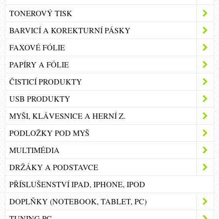
TONEROVÝ TISK
BARVICÍ A KOREKTURNÍ PÁSKY
FAXOVÉ FÓLIE
PAPÍRY A FÓLIE
ČISTICÍ PRODUKTY
USB PRODUKTY
MYŠI, KLÁVESNICE A HERNÍ Z.
PODLOŽKY POD MYŠ
MULTIMÉDIA
DRŽÁKY A PODSTAVCE
PŘÍSLUŠENSTVÍ IPAD, IPHONE, IPOD
DOPLŇKY (NOTEBOOK, TABLET, PC)
TUNING PC