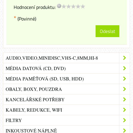
Hodnocení produktu:
*
(Povinné)
Odeslat
AUDIO,VIDEO,MINIDISC,VHS-C,8MM,HI-8
MÉDIA DATOVÁ (CD, DVD)
MÉDIA PAMĚŤOVÁ (SD, USB, HDD)
OBALY, BOXY, POUZDRA
KANCELÁŘSKÉ POTŘEBY
KABELY, REDUKCE, WIFI
FILTRY
INKOUSTOVÉ NÁPLNĚ