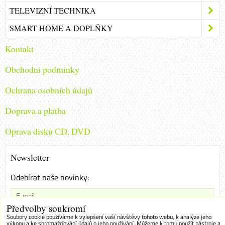
TELEVIZNÍ TECHNIKA
SMART HOME A DOPLŇKY
Kontakt
Obchodni podminky
Ochrana osobních údajů
Doprava a platba
Oprava disků CD, DVD
Newsletter
Odebírat naše novinky:
Předvolby soukromí
Chci se přihlásit k odběru novinek e-mailem
Soubory cookie používáme k vylepšení vaší návštěvy tohoto webu, k analýze jeho
výkonu a ke shromažďování údajů o jeho používání. Můžeme k tomu použít nástroje a