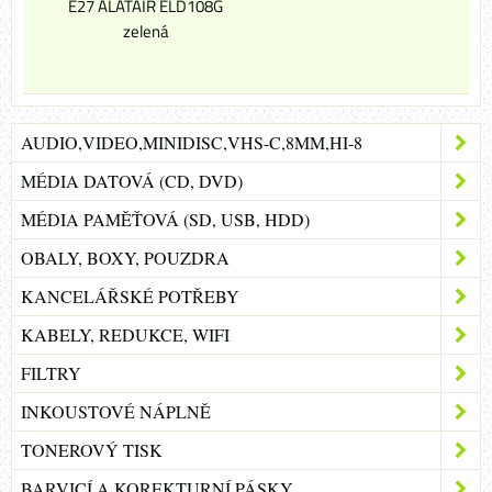
E27 ALATAIR ELD108G
zelená
AUDIO,VIDEO,MINIDISC,VHS-C,8MM,HI-8
MÉDIA DATOVÁ (CD, DVD)
MÉDIA PAMĚŤOVÁ (SD, USB, HDD)
OBALY, BOXY, POUZDRA
KANCELÁŘSKÉ POTŘEBY
KABELY, REDUKCE, WIFI
FILTRY
INKOUSTOVÉ NÁPLNĚ
TONEROVÝ TISK
BARVICÍ A KOREKTURNÍ PÁSKY