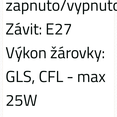
zapnuto/vypnut
Závit: E27
Výkon žárovky:
GLS, CFL - max
25W