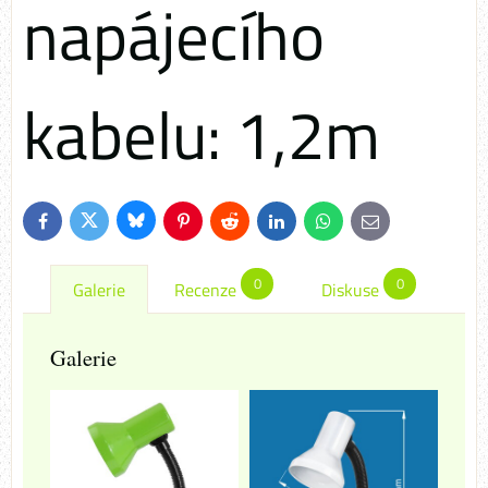
napájecího
kabelu: 1,2m
Bluesky
Twitter
Facebook
Pinterest
Reddit
LinkedIn
WhatsApp
E-
mail
0
0
Galerie
Recenze
Diskuse
Galerie