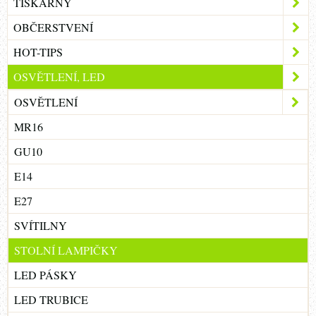
TISKÁRNY
OBČERSTVENÍ
HOT-TIPS
OSVĚTLENÍ, LED
OSVĚTLENÍ
MR16
GU10
E14
E27
SVÍTILNY
STOLNÍ LAMPIČKY
LED PÁSKY
LED TRUBICE