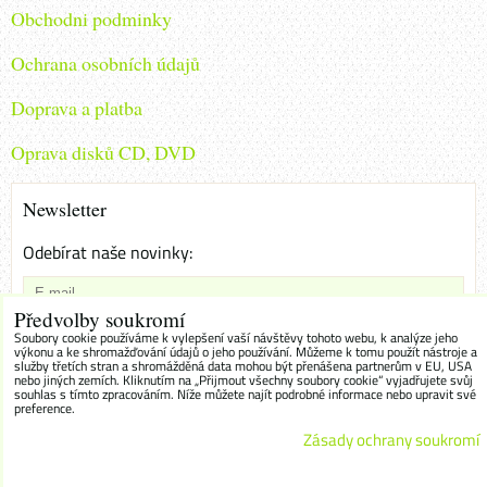
Obchodni podminky
Ochrana osobních údajů
Doprava a platba
Oprava disků CD, DVD
Newsletter
Odebírat naše novinky:
Předvolby soukromí
Chci se přihlásit k odběru novinek e-mailem
Soubory cookie používáme k vylepšení vaší návštěvy tohoto webu, k analýze jeho
výkonu a ke shromažďování údajů o jeho používání. Můžeme k tomu použít nástroje a
služby třetích stran a shromážděná data mohou být přenášena partnerům v EU, USA
Odebírat
nebo jiných zemích. Kliknutím na „Přijmout všechny soubory cookie“ vyjadřujete svůj
souhlas s tímto zpracováním. Níže můžete najít podrobné informace nebo upravit své
preference.
Zásady ochrany soukromí
Předvolby soukromí
Zásady ochrany soukromí