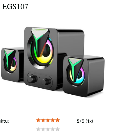
 EGS107
ktu:
5
/
5
(
1
x)