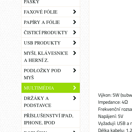
PÁSKY
FAXOVÉ FÓLIE
PAPÍRY A FÓLIE
ČISTICÍ PRODUKTY
USB PRODUKTY
MYŠI, KLÁVESNICE
A HERNÍ Z.
PODLOŽKY POD
MYŠ
MULTIMÉDIA
Výkon: 5W (subwo
DRŽÁKY A
Impedance: 4Ω
PODSTAVCE
Frekvenční rozs
PŘÍSLUŠENSTVÍ IPAD,
Napájení: 5V
IPHONE, IPOD
Vyžadují: USB a 
Délka kabelu: 1,