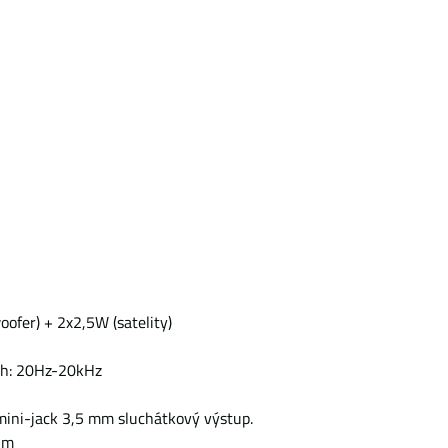
ofer) + 2x2,5W (satelity)
ah: 20Hz-20kHz
mini-jack 3,5 mm sluchátkový výstup.
2m