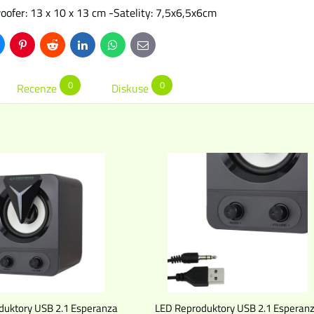
ofer: 13 x 10 x 13 cm -Satelity: 7,5x6,5x6cm
uesky
Pinterest
Reddit
LinkedIn
WhatsApp
E-
mail
0
0
Recenze
Diskuse
duktory USB 2.1 Esperanza
LED Reproduktory USB 2.1 Esperan