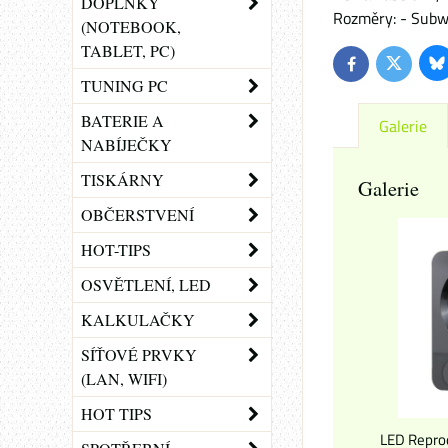
DOPLŇKY
Rozměry: - Subwo
(NOTEBOOK,
TABLET, PC)
Bl
Twitter
Facebook
TUNING PC
BATERIE A
Galerie
NABÍJEČKY
TISKÁRNY
Galerie
OBČERSTVENÍ
HOT-TIPS
OSVĚTLENÍ, LED
KALKULAČKY
SÍŤOVÉ PRVKY
(LAN, WIFI)
HOT TIPS
LED Repro