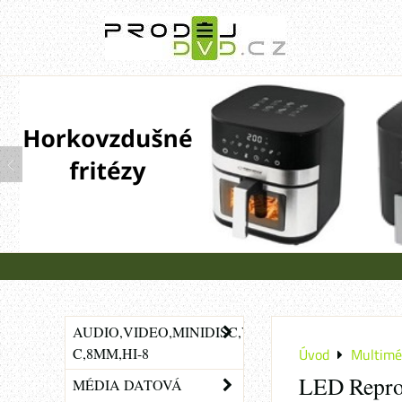
AUDIO,VIDEO,MINIDISC,VHS-
C,8MM,HI-8
Úvod
Multimé
LED Repro
MÉDIA DATOVÁ