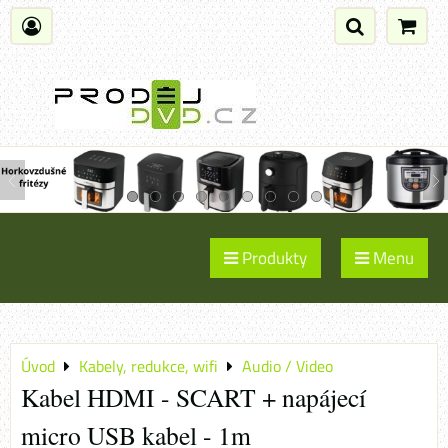
Produkty
Menu
Úvod
Kabely, redukce, wifi
Audio / Video
Kabel HDMI - SCART + napájecí
micro USB kabel - 1m