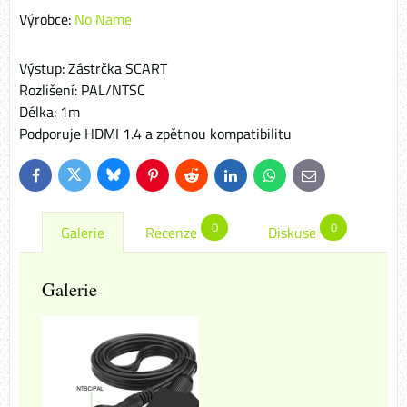
Výrobce:
No Name
Výstup: Zástrčka SCART
Rozlišení: PAL/NTSC
Délka: 1m
Podporuje HDMI 1.4 a zpětnou kompatibilitu
Bluesky
Twitter
Facebook
Pinterest
Reddit
LinkedIn
WhatsApp
E-
mail
0
0
Galerie
Recenze
Diskuse
Galerie