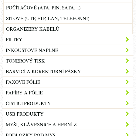
POČÍTAČOVÉ (ATA, PIN, SATA, ..)
SÍŤOVÉ (UTP, FTP, LAN, TELEFONNÍ)
ORGANIZÉRY KABELŮ
FILTRY
INKOUSTOVÉ NÁPLNĚ
TONEROVÝ TISK
BARVICÍ A KOREKTURNÍ PÁSKY
FAXOVÉ FÓLIE
PAPÍRY A FÓLIE
ČISTICÍ PRODUKTY
USB PRODUKTY
MYŠI, KLÁVESNICE A HERNÍ Z.
PODLOŽKY POD MYŠ