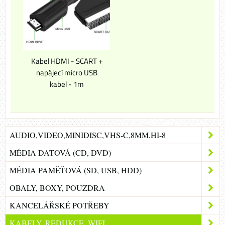
Kabel HDMI - SCART +
napájecí micro USB
kabel - 1m
AUDIO,VIDEO,MINIDISC,VHS-C,8MM,HI-8
MÉDIA DATOVÁ (CD, DVD)
MÉDIA PAMĚŤOVÁ (SD, USB, HDD)
OBALY, BOXY, POUZDRA
KANCELÁŘSKÉ POTŘEBY
KABELY, REDUKCE, WIFI