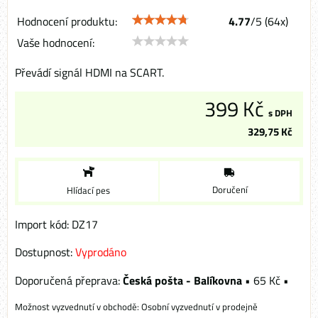
Hodnocení produktu:
4.77
/
5
(
64
x)
Vaše hodnocení:
Převádí signál HDMI na SCART.
399 Kč
s DPH
329,75 Kč
Doručení
Hlídací pes
Import kód: DZ17
Dostupnost:
Vyprodáno
Česká pošta - Balíkovna
•
65 Kč
•
Osobní vyzvednutí v prodejně