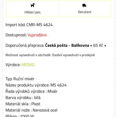
Doručení
Hlídací pes
Import kód: CMR-MS 4624
Dostupnost:
Vyprodáno
Česká pošta - Balíkovna
•
65 Kč
•
Osobní vyzvednutí v prodejně
Výrobce:
MESKO
Typ: Ruční mixér
Název produktu výrobce: MS 4624
Řada výrobků výrobce : Mixér
Barva výrobku : bílá
Materiál skla : Plast
Materiál nože : Nerezová ocel
Příkon : 1000 W