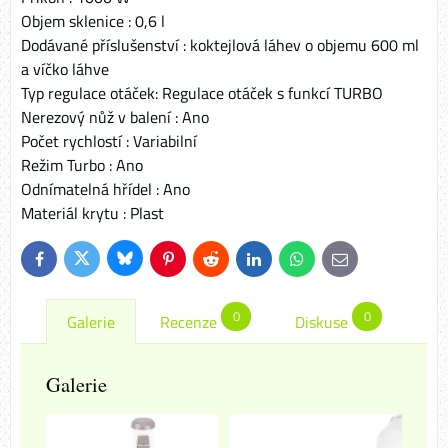
Objem sklenice : 0,6 l
Dodávané příslušenství : koktejlová láhev o objemu 600 ml
a víčko láhve
Typ regulace otáček: Regulace otáček s funkcí TURBO
Nerezový nůž v balení : Ano
Počet rychlostí : Variabilní
Režim Turbo : Ano
Odnímatelná hřídel : Ano
Materiál krytu : Plast
Bluesky
Twitter
Facebook
Pinterest
Reddit
LinkedIn
WhatsApp
E-
mail
0
0
Galerie
Recenze
Diskuse
Galerie