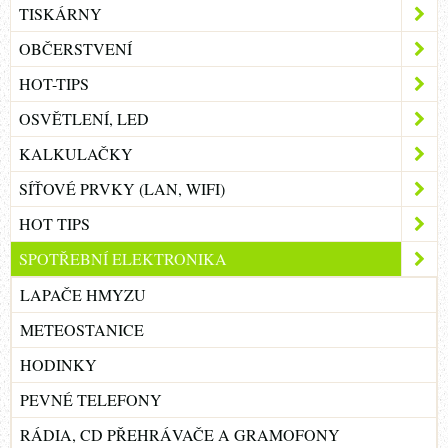
TISKÁRNY
OBČERSTVENÍ
HOT-TIPS
OSVĚTLENÍ, LED
KALKULAČKY
SÍŤOVÉ PRVKY (LAN, WIFI)
HOT TIPS
SPOTŘEBNÍ ELEKTRONIKA
LAPAČE HMYZU
METEOSTANICE
HODINKY
PEVNÉ TELEFONY
RÁDIA, CD PŘEHRÁVAČE A GRAMOFONY