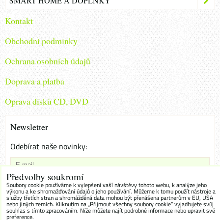
SMART HOME A DOPLŇKY
Kontakt
Obchodni podminky
Ochrana osobních údajů
Doprava a platba
Oprava disků CD, DVD
Newsletter
Odebírat naše novinky:
Předvolby soukromí
Chci se přihlásit k odběru novinek e-mailem
Soubory cookie používáme k vylepšení vaší návštěvy tohoto webu, k analýze jeho
výkonu a ke shromažďování údajů o jeho používání. Můžeme k tomu použít nástroje a
služby třetích stran a shromážděná data mohou být přenášena partnerům v EU, USA
Odebírat
nebo jiných zemích. Kliknutím na „Přijmout všechny soubory cookie“ vyjadřujete svůj
souhlas s tímto zpracováním. Níže můžete najít podrobné informace nebo upravit své
preference.