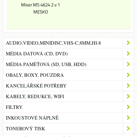
Mixer MS 4624 2 v 1
MESKO
AUDIO,VIDEO,MINIDISC,VHS-C,8MM,HI-8
MÉDIA DATOVÁ (CD, DVD)
MÉDIA PAMĚŤOVÁ (SD, USB, HDD)
OBALY, BOXY, POUZDRA
KANCELÁŘSKÉ POTŘEBY
KABELY, REDUKCE, WIFI
FILTRY
INKOUSTOVÉ NÁPLNĚ
TONEROVÝ TISK