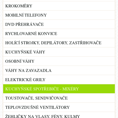
KROKOMĚRY
MOBILNÍ TELEFONY
DVD PŘEHRÁVAČE
RYCHLOVARNÉ KONVICE
HOLÍCÍ STROJKY, DEPILÁTORY, ZASTŘIHOVAČE
KUCHYŇSKÉ VÁHY
OSOBNÍ VÁHY
VÁHY NA ZAVAZADLA
ELEKTRICKÉ GRILY
KUCHYŇSKÉ SPOTŘEBIČE - MIXÉRY
TOUSTOVAČE, SENDVIČOVAČE
TEPLOVZDUŠNÉ VENTILÁTORY
ŽEHLIČKY NA VLASY, FÉNY, KULMY