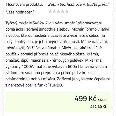
Hodnocení produktu:
Zatím bez hodnocení. Buďte první!
Vaše hodnocení:
Tyčový mixér MS4624 2 v 1 vám umožní připravovat si
doma jídla i zdravé smoothie s sebou. Míchání přímo v láhvi
s vodou, kterou následně uzavřete a vezmete s sebou na
celý dlouhý den, je jeho největší předností. Méně nalévání,
méně mytí, šetří čas a námahu. Mixér lze také tradičně
použít k domácí přípravě palačinkového těsta, krémů,
omáček, dipů, majonéz a krémových polévek. Mixér má
výkonný 1000W motor, je vybaven 600ml lahví na vodu a
zátkou pro snadnou přepravu a přímé pití z hubice a
odnímatelnou nohou mixéru. Zařízení je vybaveno čepelemi
z nerezové oceli a funkcí TURBO.
499 Kč
s DPH
412,40 Kč