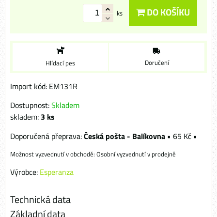
DO KOŠÍKU
ks
Doručení
Hlídací pes
Import kód: EM131R
Dostupnost:
Skladem
skladem:
3
ks
Česká pošta - Balíkovna
•
65 Kč
•
Osobní vyzvednutí v prodejně
Výrobce:
Esperanza
Technická data
Základní data