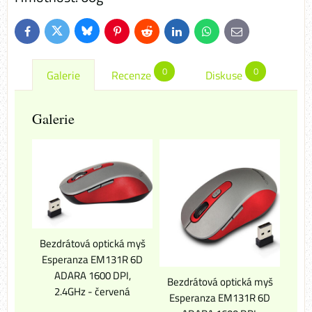
Bluesky
Twitter
Facebook
Pinterest
Reddit
LinkedIn
WhatsApp
E-
mail
0
0
Galerie
Recenze
Diskuse
Galerie
Bezdrátová optická myš
Esperanza EM131R 6D
ADARA 1600 DPI,
Bezdrátová optická myš
2.4GHz - červená
Esperanza EM131R 6D