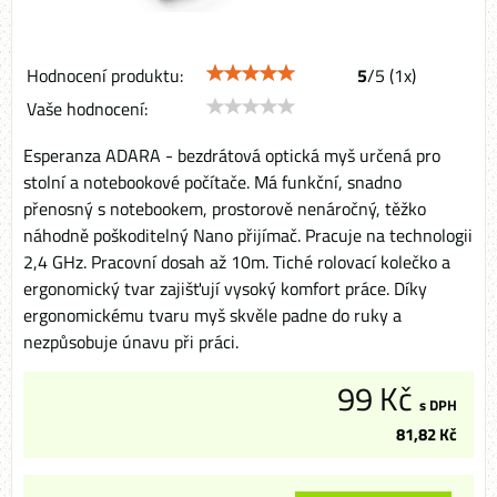
Hodnocení produktu:
5
/
5
(
1
x)
Vaše hodnocení:
Esperanza ADARA - bezdrátová optická myš určená pro
stolní a notebookové počítače. Má funkční, snadno
přenosný s notebookem, prostorově nenáročný, těžko
náhodně poškoditelný Nano přijímač. Pracuje na technologii
2,4 GHz. Pracovní dosah až 10m. Tiché rolovací kolečko a
ergonomický tvar zajišťují vysoký komfort práce. Díky
ergonomickému tvaru myš skvěle padne do ruky a
nezpůsobuje únavu při práci.
99 Kč
s DPH
81,82 Kč