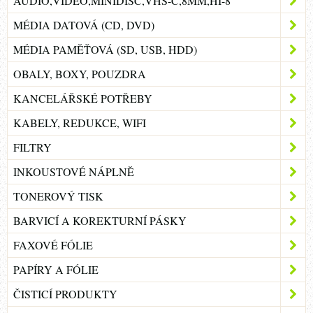
AUDIO,VIDEO,MINIDISC,VHS-C,8MM,HI-8
MÉDIA DATOVÁ (CD, DVD)
MÉDIA PAMĚŤOVÁ (SD, USB, HDD)
OBALY, BOXY, POUZDRA
KANCELÁŘSKÉ POTŘEBY
KABELY, REDUKCE, WIFI
FILTRY
INKOUSTOVÉ NÁPLNĚ
TONEROVÝ TISK
BARVICÍ A KOREKTURNÍ PÁSKY
FAXOVÉ FÓLIE
PAPÍRY A FÓLIE
ČISTICÍ PRODUKTY