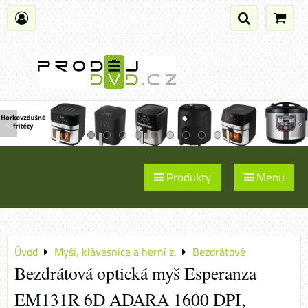
Produkty
Menu
Úvod
Myši, klávesnice a herní z.
Bezdrátové
Bezdrátová optická myš Esperanza
EM131R 6D ADARA 1600 DPI,