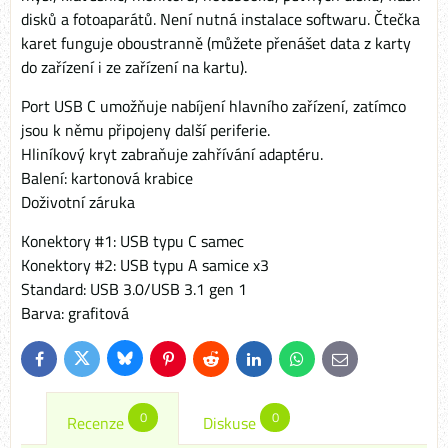
disků a fotoaparátů. Není nutná instalace softwaru. Čtečka
karet funguje oboustranně (můžete přenášet data z karty
do zařízení i ze zařízení na kartu).
Port USB C umožňuje nabíjení hlavního zařízení, zatímco
jsou k němu připojeny další periferie.
Hliníkový kryt zabraňuje zahřívání adaptéru.
Balení: kartonová krabice
Doživotní záruka
Konektory #1: USB typu C samec
Konektory #2: USB typu A samice x3
Standard: USB 3.0/USB 3.1 gen 1
Barva: grafitová
Bluesky
Twitter
Facebook
Pinterest
Reddit
LinkedIn
WhatsApp
E-
mail
0
0
Recenze
Diskuse