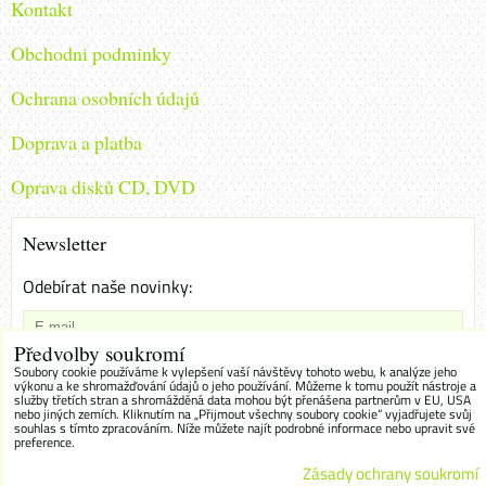
Kontakt
Obchodni podminky
Ochrana osobních údajů
Doprava a platba
Oprava disků CD, DVD
Newsletter
Odebírat naše novinky:
Předvolby soukromí
Chci se přihlásit k odběru novinek e-mailem
Soubory cookie používáme k vylepšení vaší návštěvy tohoto webu, k analýze jeho
výkonu a ke shromažďování údajů o jeho používání. Můžeme k tomu použít nástroje a
služby třetích stran a shromážděná data mohou být přenášena partnerům v EU, USA
Odebírat
nebo jiných zemích. Kliknutím na „Přijmout všechny soubory cookie“ vyjadřujete svůj
souhlas s tímto zpracováním. Níže můžete najít podrobné informace nebo upravit své
preference.
Zásady ochrany soukromí