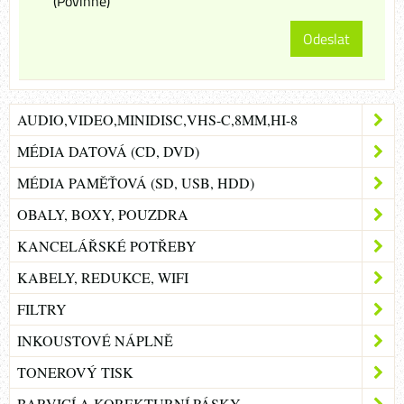
(Povinné)
Odeslat
AUDIO,VIDEO,MINIDISC,VHS-C,8MM,HI-8
MÉDIA DATOVÁ (CD, DVD)
MÉDIA PAMĚŤOVÁ (SD, USB, HDD)
OBALY, BOXY, POUZDRA
KANCELÁŘSKÉ POTŘEBY
KABELY, REDUKCE, WIFI
FILTRY
INKOUSTOVÉ NÁPLNĚ
TONEROVÝ TISK
BARVICÍ A KOREKTURNÍ PÁSKY