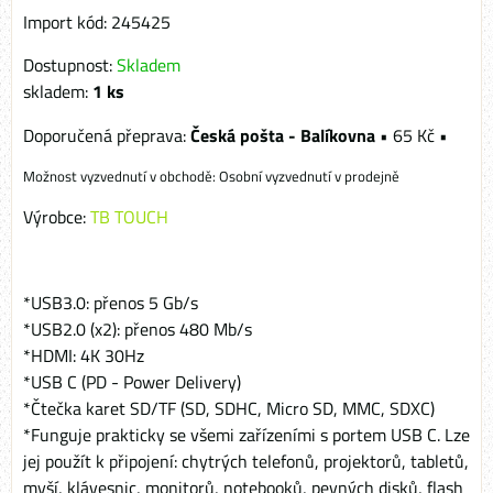
Import kód: 245425
Dostupnost:
Skladem
skladem:
1
ks
Česká pošta - Balíkovna
•
65 Kč
•
Osobní vyzvednutí v prodejně
Výrobce:
TB TOUCH
*USB3.0: přenos 5 Gb/s
*USB2.0 (x2): přenos 480 Mb/s
*HDMI: 4K 30Hz
*USB C (PD - Power Delivery)
*Čtečka karet SD/TF (SD, SDHC, Micro SD, MMC, SDXC)
*Funguje prakticky se všemi zařízeními s portem USB C. Lze
jej použít k připojení: chytrých telefonů, projektorů, tabletů,
myší, klávesnic, monitorů, notebooků, pevných disků, flash