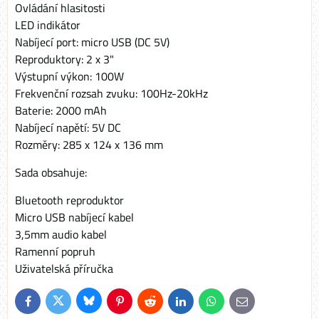
Ovládání hlasitosti
LED indikátor
Nabíjecí port: micro USB (DC 5V)
Reproduktory: 2 x 3"
Výstupní výkon: 100W
Frekvenční rozsah zvuku: 100Hz-20kHz
Baterie: 2000 mAh
Nabíjecí napětí: 5V DC
Rozměry: 285 x 124 x 136 mm
Sada obsahuje:
Bluetooth reproduktor
Micro USB nabíjecí kabel
3,5mm audio kabel
Ramenní popruh
Uživatelská příručka
Bluesky
Twitter
Facebook
Pinterest
Reddit
LinkedIn
WhatsApp
E-
mail