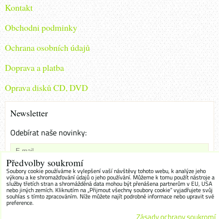
Kontakt
Obchodni podminky
Ochrana osobních údajů
Doprava a platba
Oprava disků CD, DVD
Newsletter
Odebírat naše novinky:
Předvolby soukromí
Chci se přihlásit k odběru novinek e-mailem
Soubory cookie používáme k vylepšení vaší návštěvy tohoto webu, k analýze jeho
výkonu a ke shromažďování údajů o jeho používání. Můžeme k tomu použít nástroje a
služby třetích stran a shromážděná data mohou být přenášena partnerům v EU, USA
Odebírat
nebo jiných zemích. Kliknutím na „Přijmout všechny soubory cookie“ vyjadřujete svůj
souhlas s tímto zpracováním. Níže můžete najít podrobné informace nebo upravit své
preference.
Zásady ochrany soukromí