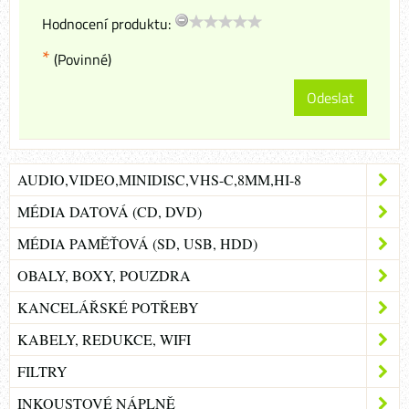
Hodnocení produktu:
*
(Povinné)
Odeslat
AUDIO,VIDEO,MINIDISC,VHS-C,8MM,HI-8
MÉDIA DATOVÁ (CD, DVD)
MÉDIA PAMĚŤOVÁ (SD, USB, HDD)
OBALY, BOXY, POUZDRA
KANCELÁŘSKÉ POTŘEBY
KABELY, REDUKCE, WIFI
FILTRY
INKOUSTOVÉ NÁPLNĚ