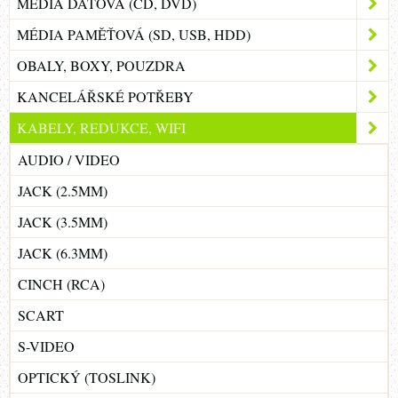
MÉDIA DATOVÁ (CD, DVD)
MÉDIA PAMĚŤOVÁ (SD, USB, HDD)
OBALY, BOXY, POUZDRA
KANCELÁŘSKÉ POTŘEBY
KABELY, REDUKCE, WIFI
AUDIO / VIDEO
JACK (2.5MM)
JACK (3.5MM)
JACK (6.3MM)
CINCH (RCA)
SCART
S-VIDEO
OPTICKÝ (TOSLINK)