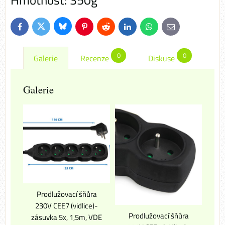
Hmotnost: 350g
Bluesky
Twitter
Facebook
Pinterest
Reddit
LinkedIn
WhatsApp
E-
mail
0
0
Galerie
Recenze
Diskuse
Galerie
Prodlužovací šňůra
230V CEE7 (vidlice)-
Prodlužovací šňůra
zásuvka 5x, 1,5m, VDE