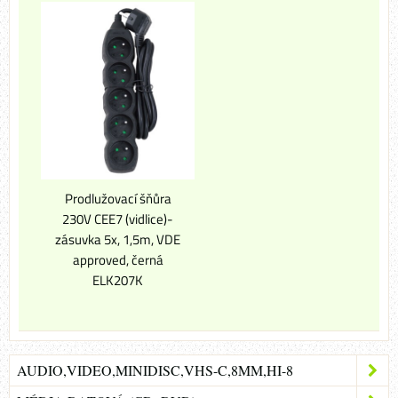
Prodlužovací šňůra
230V CEE7 (vidlice)-
zásuvka 5x, 1,5m, VDE
approved, černá
ELK207K
AUDIO,VIDEO,MINIDISC,VHS-C,8MM,HI-8