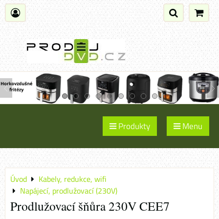
Produkty
Menu
Úvod
Kabely, redukce, wifi
Napájecí, prodlužovací (230V)
Prodlužovací šňůra 230V CEE7