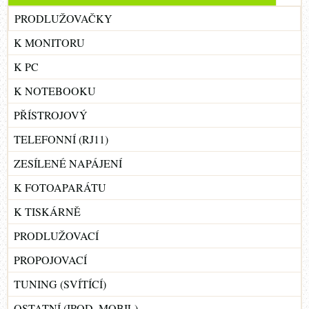
PRODLUŽOVAČKY
K MONITORU
K PC
K NOTEBOOKU
PŘÍSTROJOVÝ
TELEFONNÍ (RJ11)
ZESÍLENÉ NAPÁJENÍ
K FOTOAPARÁTU
K TISKÁRNĚ
PRODLUŽOVACÍ
PROPOJOVACÍ
TUNING (SVÍTÍCÍ)
OSTATNÍ (IPOD, MOBIL)