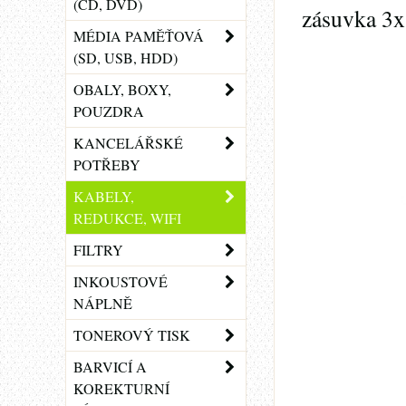
(CD, DVD)
zásuvka 3
MÉDIA PAMĚŤOVÁ
(SD, USB, HDD)
OBALY, BOXY,
POUZDRA
KANCELÁŘSKÉ
POTŘEBY
KABELY,
REDUKCE, WIFI
FILTRY
INKOUSTOVÉ
NÁPLNĚ
TONEROVÝ TISK
BARVICÍ A
KOREKTURNÍ