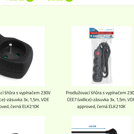
cí šňůra s vypínačem 230V
Prodlužovací šňůra s vypínačem 23
ice)-zásuvka 3x, 1,5m, VDE
CEE7 (vidlice)-zásuvka 3x, 1,5m, VD
oved, černá ELK210K
approved, černá ELK210K