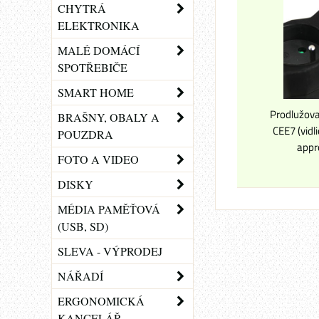
CHYTRÁ
ELEKTRONIKA
MALÉ DOMÁCÍ
SPOTŘEBIČE
SMART HOME
Prodlužova
BRAŠNY, OBALY A
CEE7 (vidl
POUZDRA
appr
FOTO A VIDEO
DISKY
MÉDIA PAMĚŤOVÁ
(USB, SD)
SLEVA - VÝPRODEJ
NÁŘADÍ
ERGONOMICKÁ
KANCELÁŘ