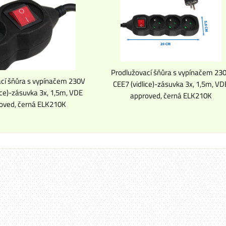
Prodlužovací šňůra s vypínačem 23
cí šňůra s vypínačem 230V
CEE7 (vidlice)-zásuvka 3x, 1,5m, VD
ice)-zásuvka 3x, 1,5m, VDE
approved, černá ELK210K
oved, černá ELK210K