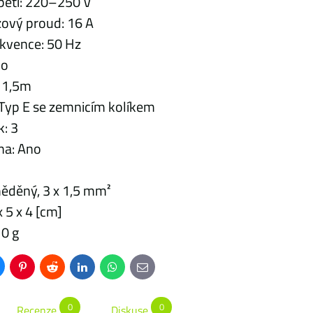
pětí: 220–250 V
zový proud: 16 A
ekvence: 50 Hz
no
: 1,5m
 Typ E se zemnicím kolíkem
: 3
na: Ano
ěděný, 3 x 1,5 mm²
 5 x 4 [cm]
0 g
uesky
Pinterest
Reddit
LinkedIn
WhatsApp
E-
mail
0
0
Recenze
Diskuse