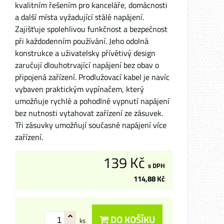
kvalitním řešením pro kanceláře, domácnosti
a další místa vyžadující stálé napájení.
Zajišťuje spolehlivou funkčnost a bezpečnost
při každodenním používání. Jeho odolná
konstrukce a uživatelsky přívětivý design
zaručují dlouhotrvající napájení bez obav o
připojená zařízení. Prodlužovací kabel je navíc
vybaven praktickým vypínačem, který
umožňuje rychlé a pohodlné vypnutí napájení
bez nutnosti vytahovat zařízení ze zásuvek.
Tři zásuvky umožňují současné napájení více
zařízení.
139 Kč
s DPH
114,88 Kč
DO KOŠÍKU
ks