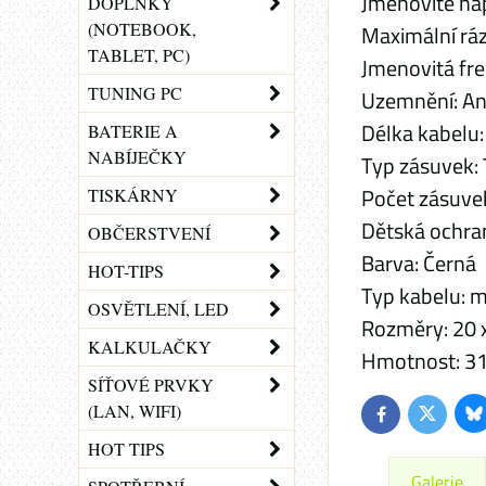
Jmenovité na
DOPLŇKY
(NOTEBOOK,
Maximální rá
TABLET, PC)
Jmenovitá fr
TUNING PC
Uzemnění: A
Délka kabelu
BATERIE A
NABÍJEČKY
Typ zásuvek:
Počet zásuvek
TISKÁRNY
Dětská ochra
OBČERSTVENÍ
Barva: Černá
HOT-TIPS
Typ kabelu: m
OSVĚTLENÍ, LED
Rozměry: 20 x
KALKULAČKY
Hmotnost: 31
SÍŤOVÉ PRVKY
(LAN, WIFI)
Bl
Twitter
Facebook
HOT TIPS
Galerie