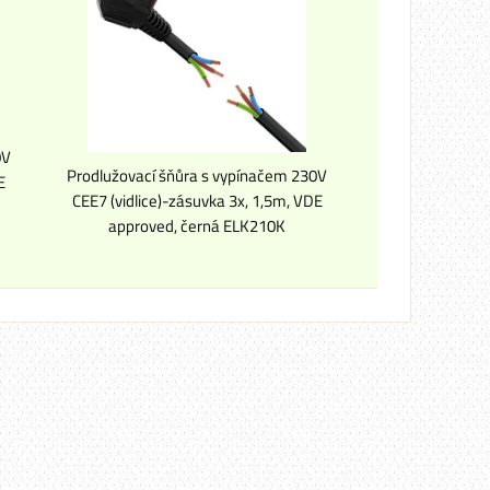
0V
Prodlužovací šňůra s vypínačem 230V
E
CEE7 (vidlice)-zásuvka 3x, 1,5m, VDE
approved, černá ELK210K