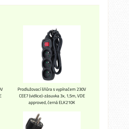
0V
Prodlužovací šňůra s vypínačem 230V
E
CEE7 (vidlice)-zásuvka 3x, 1,5m, VDE
approved, černá ELK210K