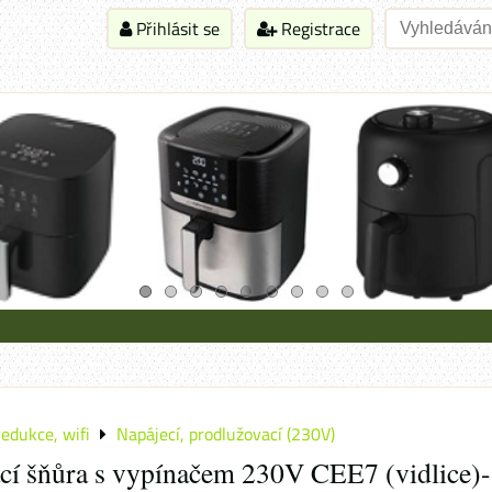
Přihlásit se
Registrace
redukce, wifi
Napájecí, prodlužovací (230V)
cí šňůra s vypínačem 230V CEE7 (vidlice)-