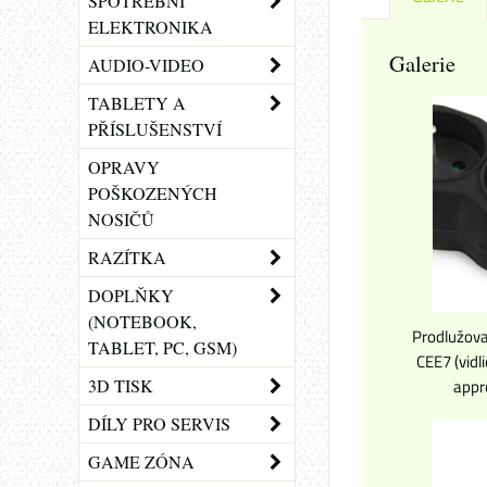
SPOTŘEBNÍ
ELEKTRONIKA
Galerie
AUDIO-VIDEO
TABLETY A
PŘÍSLUŠENSTVÍ
OPRAVY
POŠKOZENÝCH
NOSIČŮ
RAZÍTKA
DOPLŇKY
(NOTEBOOK,
Prodlužova
TABLET, PC, GSM)
CEE7 (vidl
3D TISK
appr
DÍLY PRO SERVIS
GAME ZÓNA