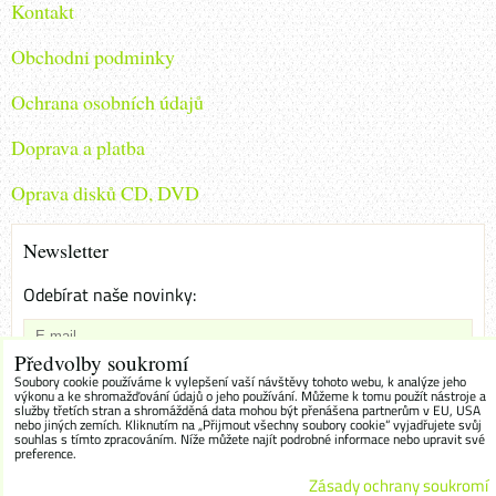
Kontakt
Obchodni podminky
Ochrana osobních údajů
Doprava a platba
Oprava disků CD, DVD
Newsletter
Odebírat naše novinky:
Předvolby soukromí
Chci se přihlásit k odběru novinek e-mailem
Soubory cookie používáme k vylepšení vaší návštěvy tohoto webu, k analýze jeho
výkonu a ke shromažďování údajů o jeho používání. Můžeme k tomu použít nástroje a
služby třetích stran a shromážděná data mohou být přenášena partnerům v EU, USA
Odebírat
nebo jiných zemích. Kliknutím na „Přijmout všechny soubory cookie“ vyjadřujete svůj
souhlas s tímto zpracováním. Níže můžete najít podrobné informace nebo upravit své
preference.
Zásady ochrany soukromí