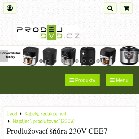
Produkty
Menu
Úvod
Kabely, redukce, wifi
Napájecí, prodlužovací (230V)
Prodlužovací šňůra 230V CEE7