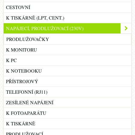
CESTOVNÍ
K TISKÁRNĚ (LPT, CENT.)
NAPÁJECÍ, PRODLUŽOVACÍ (230V)
PRODLUŽOVAČKY
K MONITORU
K PC
K NOTEBOOKU
PŘÍSTROJOVÝ
TELEFONNÍ (RJ11)
ZESÍLENÉ NAPÁJENÍ
K FOTOAPARÁTU
K TISKÁRNĚ
PRODLUŽOVACÍ