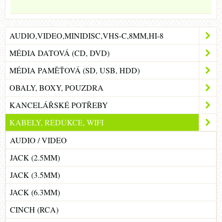
AUDIO,VIDEO,MINIDISC,VHS-C,8MM,HI-8
MÉDIA DATOVÁ (CD, DVD)
MÉDIA PAMĚŤOVÁ (SD, USB, HDD)
OBALY, BOXY, POUZDRA
KANCELÁŘSKÉ POTŘEBY
KABELY, REDUKCE, WIFI
AUDIO / VIDEO
JACK (2.5MM)
JACK (3.5MM)
JACK (6.3MM)
CINCH (RCA)