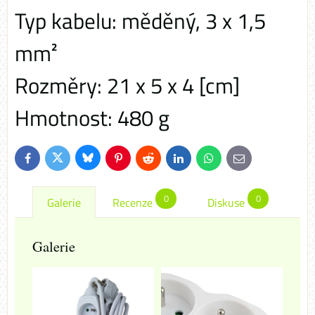
Typ kabelu: měděný, 3 x 1,5
mm²
Rozměry: 21 x 5 x 4 [cm]
Hmotnost: 480 g
Bluesky
Twitter
Facebook
Pinterest
Reddit
LinkedIn
WhatsApp
E-
mail
0
0
Galerie
Recenze
Diskuse
Galerie