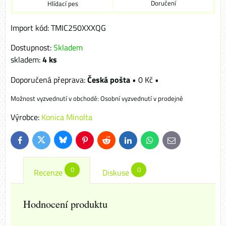
Doručení
Hlídací pes
Import kód: TMIC250XXXQG
Dostupnost:
Skladem
skladem:
4
ks
Česká pošta
•
0 Kč
•
Osobní vyzvednutí v prodejně
Výrobce:
Konica Minolta
Bluesky
Twitter
Facebook
Pinterest
Reddit
LinkedIn
WhatsApp
E-
mail
0
0
Recenze
Diskuse
Hodnocení produktu