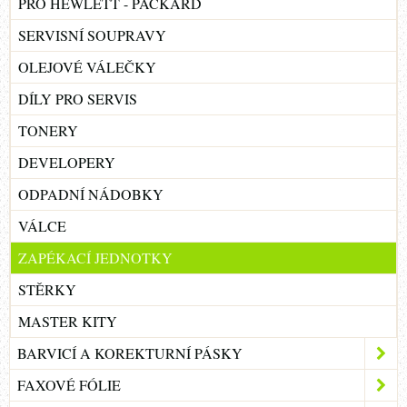
PRO HEWLETT - PACKARD
SERVISNÍ SOUPRAVY
OLEJOVÉ VÁLEČKY
DÍLY PRO SERVIS
TONERY
DEVELOPERY
ODPADNÍ NÁDOBKY
VÁLCE
ZAPÉKACÍ JEDNOTKY
STĚRKY
MASTER KITY
BARVICÍ A KOREKTURNÍ PÁSKY
FAXOVÉ FÓLIE