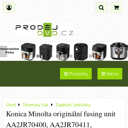
Produkty
Menu
Úvod
Tonerový tisk
Zapékací jednotky
Konica Minolta originální fusing unit
AA2JR70400, AA2JR70411,