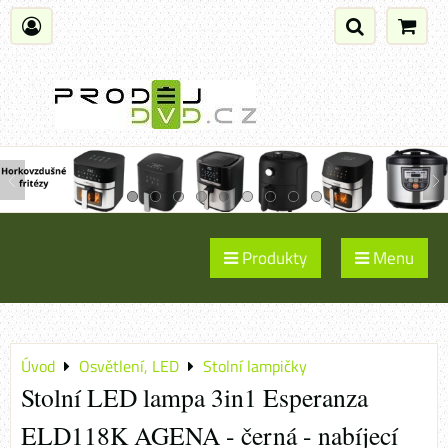
Produkty
Menu
Úvod
Osvětlení, LED
Stolní lampičky
Stolní LED lampa 3in1 Esperanza
ELD118K AGENA - černá - nabíjecí