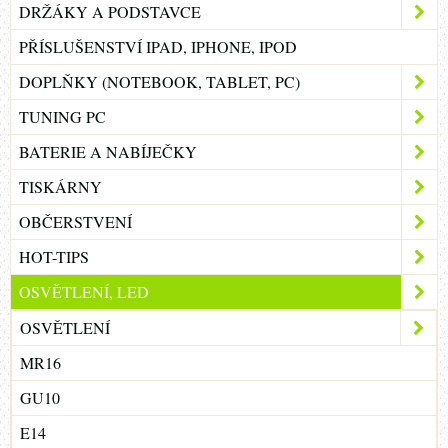
DRŽÁKY A PODSTAVCE
PŘÍSLUŠENSTVÍ IPAD, IPHONE, IPOD
DOPLŇKY (NOTEBOOK, TABLET, PC)
TUNING PC
BATERIE A NABÍJEČKY
TISKÁRNY
OBČERSTVENÍ
HOT-TIPS
OSVĚTLENÍ, LED
OSVĚTLENÍ
MR16
GU10
E14