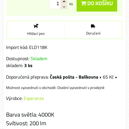
DO KOŠÍKU
ks
Doručení
Hlídací pes
Import kód: ELD118K
Dostupnost:
Skladem
skladem:
3
ks
Česká pošta - Balíkovna
•
65 Kč
•
Osobní vyzvednutí v prodejně
Výrobce:
Esperanza
Barva světla: 4000K
Svítivost: 200 lm