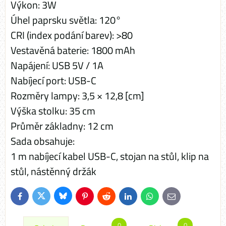
Výkon: 3W
Úhel paprsku světla: 120°
CRI (index podání barev): >80
Vestavěná baterie: 1800 mAh
Napájení: USB 5V / 1A
Nabíjecí port: USB-C
Rozměry lampy: 3,5 × 12,8 [cm]
Výška stolku: 35 cm
Průměr základny: 12 cm
Sada obsahuje:
1 m nabíjecí kabel USB-C, stojan na stůl, klip na
stůl, nástěnný držák
Bluesky
Twitter
Facebook
Pinterest
Reddit
LinkedIn
WhatsApp
E-
mail
0
0