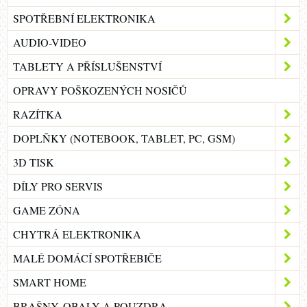
SPOTŘEBNÍ ELEKTRONIKA
AUDIO-VIDEO
TABLETY A PŘÍSLUŠENSTVÍ
OPRAVY POŠKOZENÝCH NOSIČŮ
RAZÍTKA
DOPLŇKY (NOTEBOOK, TABLET, PC, GSM)
3D TISK
DÍLY PRO SERVIS
GAME ZÓNA
CHYTRÁ ELEKTRONIKA
MALÉ DOMÁCÍ SPOTŘEBIČE
SMART HOME
BRAŠNY, OBALY A POUZDRA