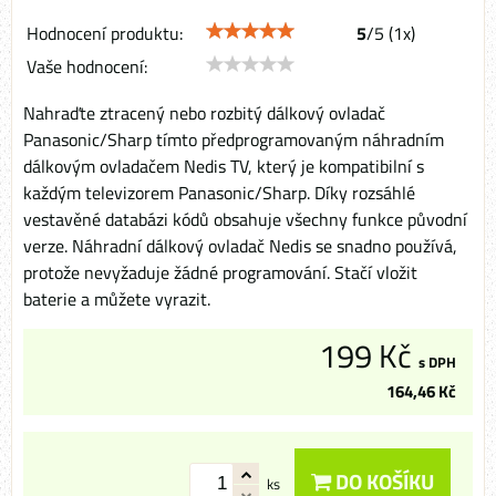
Hodnocení produktu:
5
/
5
(
1
x)
Vaše hodnocení:
Nahraďte ztracený nebo rozbitý dálkový ovladač
Panasonic/Sharp tímto předprogramovaným náhradním
dálkovým ovladačem Nedis TV, který je kompatibilní s
každým televizorem Panasonic/Sharp. Díky rozsáhlé
vestavěné databázi kódů obsahuje všechny funkce původní
verze. Náhradní dálkový ovladač Nedis se snadno používá,
protože nevyžaduje žádné programování. Stačí vložit
baterie a můžete vyrazit.
199 Kč
s DPH
164,46 Kč
DO KOŠÍKU
ks