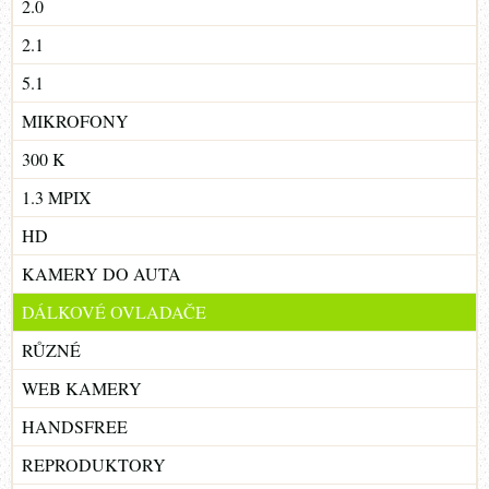
2.0
2.1
5.1
MIKROFONY
300 K
1.3 MPIX
HD
KAMERY DO AUTA
DÁLKOVÉ OVLADAČE
RŮZNÉ
WEB KAMERY
HANDSFREE
REPRODUKTORY