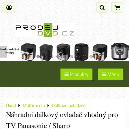
Produkty
Menu
Úvod
Multimédia
Dálkové ovladače
Náhradní dálkový ovladač vhodný pro
TV Panasonic / Sharp