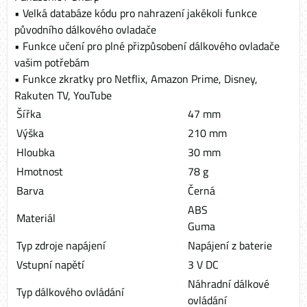
• Velká databáze kódu pro nahrazení jakékoli funkce
původního dálkového ovladače
• Funkce učení pro plné přizpůsobení dálkového ovladače
vašim potřebám
• Funkce zkratky pro Netflix, Amazon Prime, Disney,
Rakuten TV, YouTube
Šířka
47 mm
Výška
210 mm
Hloubka
30 mm
Hmotnost
78 g
Barva
Černá
ABS
Materiál
Guma
Typ zdroje napájení
Napájení z baterie
Vstupní napětí
3 V DC
Náhradní dálkové
Typ dálkového ovládání
ovládání