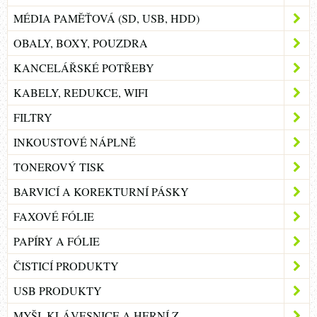
MÉDIA PAMĚŤOVÁ (SD, USB, HDD)
OBALY, BOXY, POUZDRA
KANCELÁŘSKÉ POTŘEBY
KABELY, REDUKCE, WIFI
FILTRY
INKOUSTOVÉ NÁPLNĚ
TONEROVÝ TISK
BARVICÍ A KOREKTURNÍ PÁSKY
FAXOVÉ FÓLIE
PAPÍRY A FÓLIE
ČISTICÍ PRODUKTY
USB PRODUKTY
MYŠI, KLÁVESNICE A HERNÍ Z.