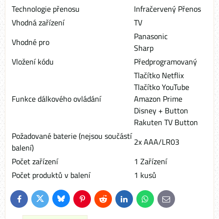
Technologie přenosu
Infračervený Přenos
Vhodná zařízení
TV
Panasonic
Vhodné pro
Sharp
Vložení kódu
Předprogramovaný
Tlačítko Netflix
Tlačítko YouTube
Funkce dálkového ovládání
Amazon Prime
Disney + Button
Rakuten TV Button
Požadované baterie (nejsou součástí
2x AAA/LR03
balení)
Počet zařízení
1 Zařízení
Počet produktů v balení
1 kusů
Bluesky
Twitter
Facebook
Pinterest
Reddit
LinkedIn
WhatsApp
E-
mail