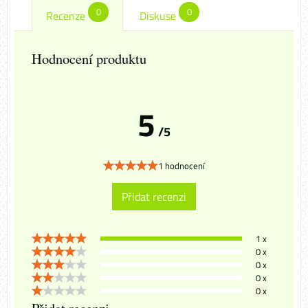
0
0
Recenze
Diskuse
Hodnocení produktu
5
/5
1 hodnocení
Přidat recenzi
1 x
0 x
0 x
0 x
0 x
Přidat recenzi