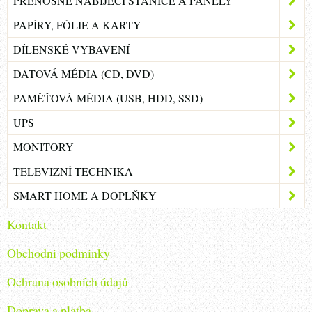
PŘENOSNÉ NABÍJECÍ STANICE A PANELY
PAPÍRY, FÓLIE A KARTY
DÍLENSKÉ VYBAVENÍ
DATOVÁ MÉDIA (CD, DVD)
PAMĚŤOVÁ MÉDIA (USB, HDD, SSD)
UPS
MONITORY
TELEVIZNÍ TECHNIKA
SMART HOME A DOPLŇKY
Kontakt
Obchodni podminky
Ochrana osobních údajů
Doprava a platba