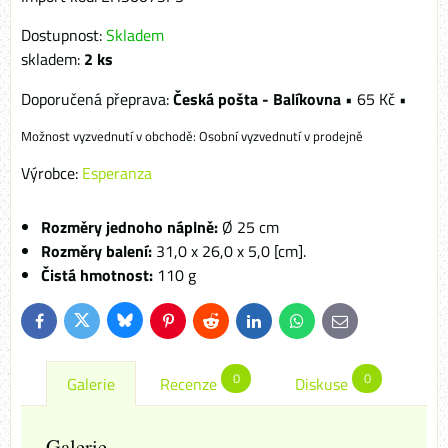
Dostupnost:
Skladem
skladem:
2
ks
Česká pošta - Balíkovna
•
65 Kč
•
Osobní vyzvednutí v prodejně
Výrobce:
Esperanza
Rozměry jednoho náplně:
Ø 25 cm
Rozměry balení:
31,0 x 26,0 x 5,0 [cm].
Čistá hmotnost:
110 g
Bluesky
Twitter
Facebook
Pinterest
Reddit
LinkedIn
WhatsApp
E-
mail
0
0
Galerie
Recenze
Diskuse
Galerie