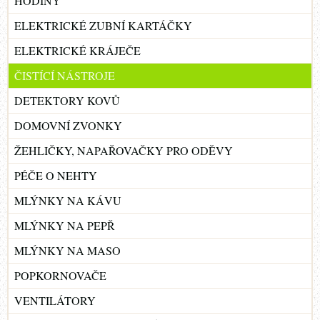
HODINY
ELEKTRICKÉ ZUBNÍ KARTÁČKY
ELEKTRICKÉ KRÁJEČE
ČISTÍCÍ NÁSTROJE
DETEKTORY KOVŮ
DOMOVNÍ ZVONKY
ŽEHLIČKY, NAPAŘOVAČKY PRO ODĚVY
PÉČE O NEHTY
MLÝNKY NA KÁVU
MLÝNKY NA PEPŘ
MLÝNKY NA MASO
POPKORNOVAČE
VENTILÁTORY