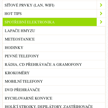
SÍŤOVÉ PRVKY (LAN, WIFI)
HOT TIPS
SPOTŘEBNÍ ELEKTRONIKA
LAPAČE HMYZU
METEOSTANICE
HODINKY
PEVNÉ TELEFONY
RÁDIA, CD PŘEHRÁVAČE A GRAMOFONY
KROKOMĚRY
MOBILNÍ TELEFONY
DVD PŘEHRÁVAČE
RYCHLOVARNÉ KONVICE
HOLÍCÍ STROJKY, DEPILÁTORY, ZASTŘIHOVAČE