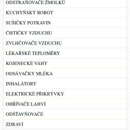
ODSTRAŇOVAČE ŽMOLKŮ
KUCHYŇSKÝ ROBOT
SUŠIČKY POTRAVIN
ČISTIČKY VZDUCHU
ZVLHČOVAČE VZDUCHU
LÉKAŘSKÉ TEPLOMĚRY
KOJENECKÉ VÁHY
ODSÁVAČKY MLÉKA
INHALÁTORY
ELEKTRICKÉ PŘIKRÝVKY
OHŘÍVAČE LAHVÍ
ODŠŤAVŇOVAČE
ZDRAVÍ