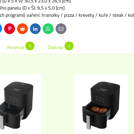
(D x Š x V): 30,5 x 23,0 x 26,5 [cm]
ho panelu (D x Š): 9,5 x 5,0 [cm]
h programů vaření: hranolky / pizza / krevety / kuře / steak / kol
uesky
Pinterest
Reddit
LinkedIn
WhatsApp
E-
mail
0
0
Recenze
Diskuse