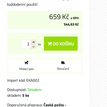
každodenní použití
659 Kč
s DPH
544,63 Kč
DO KOŠÍKU
ks
Doručení
Hlídací pes
Import kód: EKA002
Dostupnost:
Skladem
skladem:
5
ks
Česká pošta -