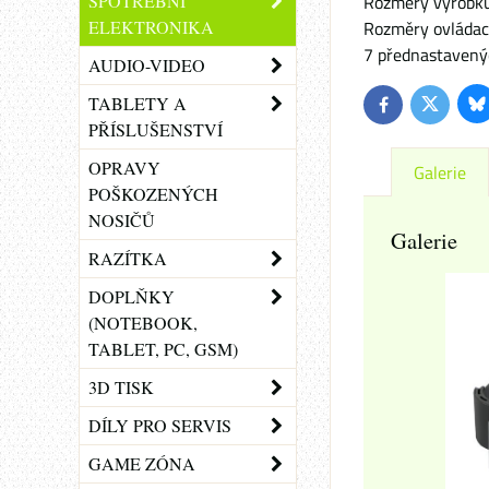
SPOTŘEBNÍ
Rozměry výrobku 
ELEKTRONIKA
Rozměry ovládací
7 přednastavenýc
AUDIO-VIDEO
TABLETY A
Bl
Twitter
Facebook
PŘÍSLUŠENSTVÍ
OPRAVY
Galerie
POŠKOZENÝCH
NOSIČŮ
Galerie
RAZÍTKA
DOPLŇKY
(NOTEBOOK,
TABLET, PC, GSM)
3D TISK
DÍLY PRO SERVIS
GAME ZÓNA