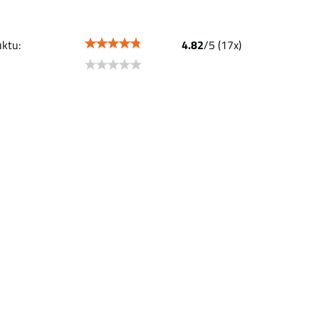
ktu:
4.82
/
5
(
17
x)