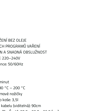
ŽENÍ BEZ OLEJE
ÝCH PROGRAMŮ VAŘENÍ
GN A SNADNÁ OBSLUŽNOST
tí: 220–240V
ence: 50/60Hz
 minut
 80 °C – 200 °C
umové nožičky
o koše: 3,5l
 kabelu (viditelná): 90cm