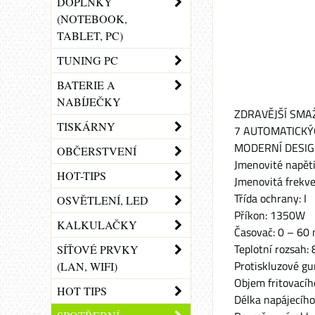
DOPLŇKY
(NOTEBOOK,
TABLET, PC)
TUNING PC
BATERIE A
NABÍJEČKY
ZDRAVĚJŠÍ SMA
TISKÁRNY
7 AUTOMATICK
MODERNÍ DESI
OBČERSTVENÍ
Jmenovité napě
HOT-TIPS
Jmenovitá frekv
Třída ochrany: I
OSVĚTLENÍ, LED
Příkon: 1350W
KALKULAČKY
Časovač: 0 – 60
Teplotní rozsah:
SÍŤOVÉ PRVKY
Protiskluzové g
(LAN, WIFI)
Objem fritovacíh
HOT TIPS
Délka napájecího