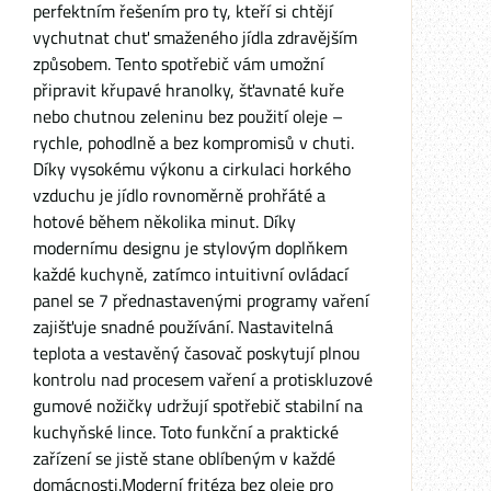
perfektním řešením pro ty, kteří si chtějí
vychutnat chuť smaženého jídla zdravějším
způsobem. Tento spotřebič vám umožní
připravit křupavé hranolky, šťavnaté kuře
nebo chutnou zeleninu bez použití oleje –
rychle, pohodlně a bez kompromisů v chuti.
Díky vysokému výkonu a cirkulaci horkého
vzduchu je jídlo rovnoměrně prohřáté a
hotové během několika minut. Díky
modernímu designu je stylovým doplňkem
každé kuchyně, zatímco intuitivní ovládací
panel se 7 přednastavenými programy vaření
zajišťuje snadné používání. Nastavitelná
teplota a vestavěný časovač poskytují plnou
kontrolu nad procesem vaření a protiskluzové
gumové nožičky udržují spotřebič stabilní na
kuchyňské lince. Toto funkční a praktické
zařízení se jistě stane oblíbeným v každé
domácnosti.Moderní fritéza bez oleje pro