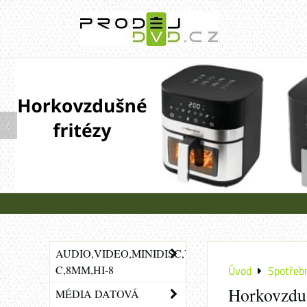
AUDIO,VIDEO,MINIDISC,VHS-
C,8MM,HI-8
Úvod
Spotřebn
Horkovzdu
MÉDIA DATOVÁ