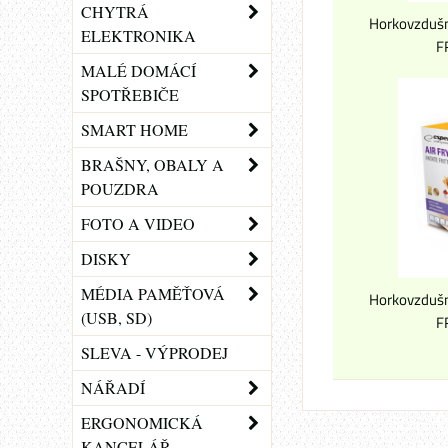
CHYTRÁ
Horkovzdušn
ELEKTRONIKA
F
MALÉ DOMÁCÍ
SPOTŘEBIČE
SMART HOME
BRAŠNY, OBALY A
POUZDRA
FOTO A VIDEO
DISKY
MÉDIA PAMĚŤOVÁ
Horkovzdušn
(USB, SD)
F
SLEVA - VÝPRODEJ
NÁŘADÍ
ERGONOMICKÁ
KANCELÁŘ