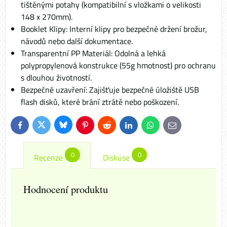
tištěnými potahy (kompatibilní s vložkami o velikosti
148 x 270mm).
Booklet Klipy: Interní klipy pro bezpečné držení brožur,
návodů nebo další dokumentace.
Transparentní PP Materiál: Odolná a lehká
polypropylenová konstrukce (55g hmotnost) pro ochranu
s dlouhou životností.
Bezpečné uzavření: Zajišťuje bezpečné úložiště USB
flash disků, které brání ztrátě nebo poškození.
Bluesky
Twitter
Facebook
Pinterest
Reddit
LinkedIn
WhatsApp
E-
mail
0
0
Recenze
Diskuse
Hodnocení produktu