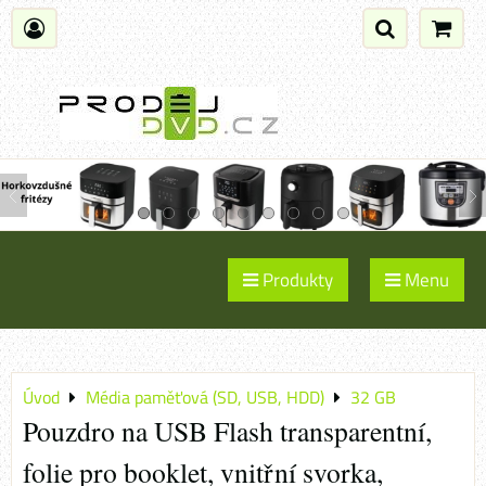
Produkty
Menu
Úvod
Média paměťová (SD, USB, HDD)
32 GB
Pouzdro na USB Flash transparentní,
folie pro booklet, vnitřní svorka,