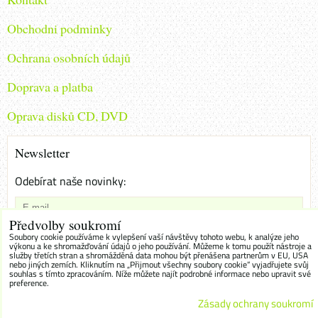
Obchodni podminky
Ochrana osobních údajů
Doprava a platba
Oprava disků CD, DVD
Newsletter
Odebírat naše novinky:
Předvolby soukromí
Chci se přihlásit k odběru novinek e-mailem
Soubory cookie používáme k vylepšení vaší návštěvy tohoto webu, k analýze jeho
výkonu a ke shromažďování údajů o jeho používání. Můžeme k tomu použít nástroje a
služby třetích stran a shromážděná data mohou být přenášena partnerům v EU, USA
Odebírat
nebo jiných zemích. Kliknutím na „Přijmout všechny soubory cookie“ vyjadřujete svůj
souhlas s tímto zpracováním. Níže můžete najít podrobné informace nebo upravit své
preference.
Zásady ochrany soukromí