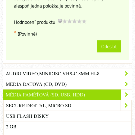
alespoň jedna položka je povinná.
Hodnocení produktu:
*
(Povinné)
Odeslat
AUDIO,VIDEO,MINIDISC,VHS-C,8MM,HI-8
MÉDIA DATOVÁ (CD, DVD)
MÉDIA PAMĚŤOVÁ (SD, USB, HDD)
SECURE DIGITAL, MICRO SD
USB FLASH DISKY
2 GB