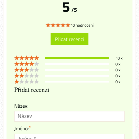
5
/5
10 hodnocení
Přidat recenzi
10 x
0 x
0 x
0 x
0 x
Přidat recenzi
Název:
*
Jméno: