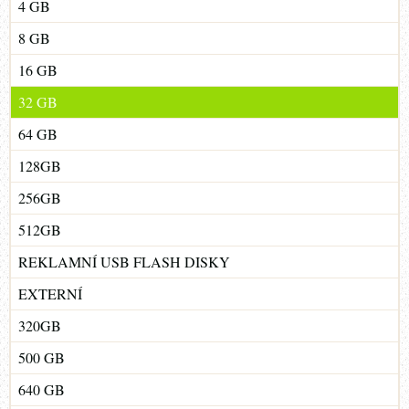
4 GB
8 GB
16 GB
32 GB
64 GB
128GB
256GB
512GB
REKLAMNÍ USB FLASH DISKY
EXTERNÍ
320GB
500 GB
640 GB