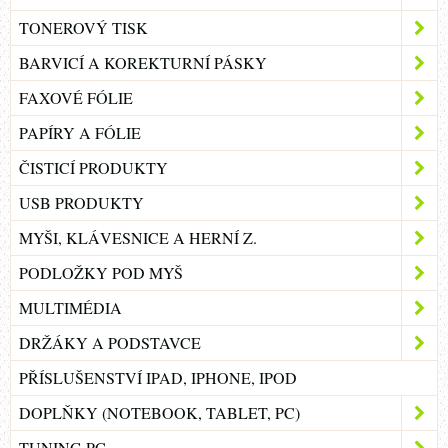
TONEROVÝ TISK
BARVICÍ A KOREKTURNÍ PÁSKY
FAXOVÉ FÓLIE
PAPÍRY A FÓLIE
ČISTICÍ PRODUKTY
USB PRODUKTY
MYŠI, KLÁVESNICE A HERNÍ Z.
PODLOŽKY POD MYŠ
MULTIMÉDIA
DRŽÁKY A PODSTAVCE
PŘÍSLUŠENSTVÍ IPAD, IPHONE, IPOD
DOPLŇKY (NOTEBOOK, TABLET, PC)
TUNING PC