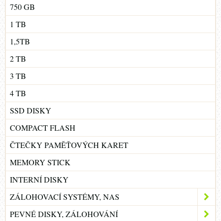
750 GB
1 TB
1,5TB
2 TB
3 TB
4 TB
SSD DISKY
COMPACT FLASH
ČTEČKY PAMĚŤOVÝCH KARET
MEMORY STICK
INTERNÍ DISKY
ZÁLOHOVACÍ SYSTÉMY, NAS
PEVNÉ DISKY, ZÁLOHOVÁNÍ