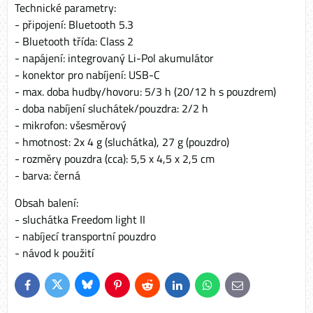
Technické parametry:
- připojení: Bluetooth 5.3
- Bluetooth třída: Class 2
- napájení: integrovaný Li-Pol akumulátor
- konektor pro nabíjení: USB-C
- max. doba hudby/hovoru: 5/3 h (20/12 h s pouzdrem)
- doba nabíjení sluchátek/pouzdra: 2/2 h
- mikrofon: všesměrový
- hmotnost: 2x 4 g (sluchátka), 27 g (pouzdro)
- rozměry pouzdra (cca): 5,5 x 4,5 x 2,5 cm
- barva: černá
Obsah balení:
- sluchátka Freedom light II
- nabíjecí transportní pouzdro
- návod k použití
Bluesky
Twitter
Facebook
Pinterest
Reddit
LinkedIn
WhatsApp
E-
mail