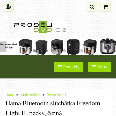
Produkty
Menu
Úvod
Multimédia
Bezdrátové
Hama Bluetooth sluchátka Freedom
Light II, pecky, černá