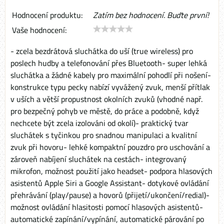
Hodnocení produktu:
Zatím bez hodnocení. Buďte první!
Vaše hodnocení:
- zcela bezdrátová sluchátka do uší (true wireless) pro
poslech hudby a telefonování přes Bluetooth- super lehká
sluchátka a žádné kabely pro maximální pohodlí při nošení-
konstrukce typu pecky nabízí vyvážený zvuk, menší přítlak
v uších a větší propustnost okolních zvuků (vhodné např.
pro bezpečný pohyb ve městě, do práce a podobně, když
nechcete být zcela izolováni od okolí)- praktický tvar
sluchátek s tyčinkou pro snadnou manipulaci a kvalitní
zvuk při hovoru- lehké kompaktní pouzdro pro uschování a
zároveň nabíjení sluchátek na cestách- integrovaný
mikrofon, možnost použití jako headset- podpora hlasových
asistentů Apple Siri a Google Assistant- dotykové ovládání
přehrávání (play/pause) a hovorů (přijetí/ukončení/redial)-
možnost ovládání hlasitosti pomocí hlasových asistentů-
automatické zapínání/vypínání, automatické párování po