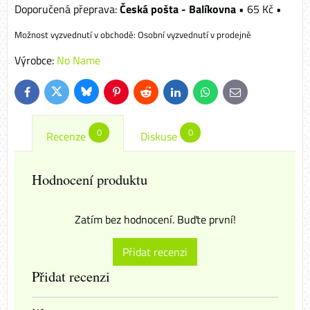
Česká pošta - Balíkovna
•
65 Kč
•
Osobní vyzvednutí v prodejně
Výrobce:
No Name
Bluesky
Twitter
Facebook
Pinterest
Reddit
LinkedIn
WhatsApp
E-
mail
0
0
Recenze
Diskuse
Hodnocení produktu
Zatím bez hodnocení. Buďte první!
Přidat recenzi
Přidat recenzi