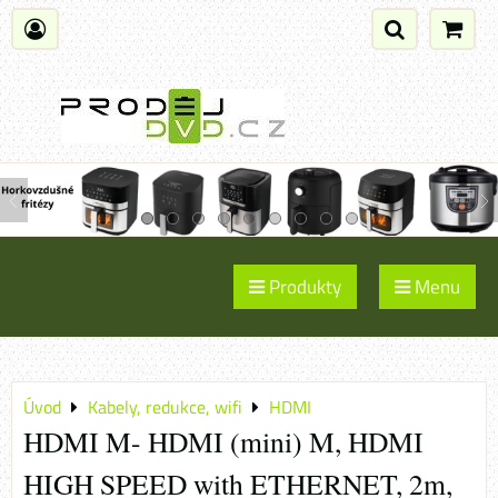
Produkty
Menu
Úvod
Kabely, redukce, wifi
HDMI
HDMI M- HDMI (mini) M, HDMI
HIGH SPEED with ETHERNET, 2m,