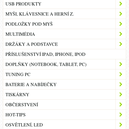
USB PRODUKTY
MYŠI, KLÁVESNICE A HERNÍ Z.
PODLOŽKY POD MYŠ
MULTIMÉDIA
DRŽÁKY A PODSTAVCE
PŘÍSLUŠENSTVÍ IPAD, IPHONE, IPOD
DOPLŇKY (NOTEBOOK, TABLET, PC)
TUNING PC
BATERIE A NABÍJEČKY
TISKÁRNY
OBČERSTVENÍ
HOT-TIPS
OSVĚTLENÍ, LED