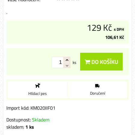
.
129 Kč
s DPH
106,61 Kč
DO KOŠÍKU
ks
Doručení
Hlídací pes
Import kód: KM020IIF01
Dostupnost:
Skladem
skladem:
1
ks