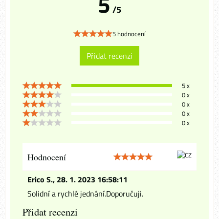
5
/5
5 hodnocení
Přidat recenzi
5 x
0 x
0 x
0 x
0 x
Hodnocení
Erico S.
,
28. 1. 2023 16:58:11
Solidní a rychlé jednání.Doporučuji.
Přidat recenzi