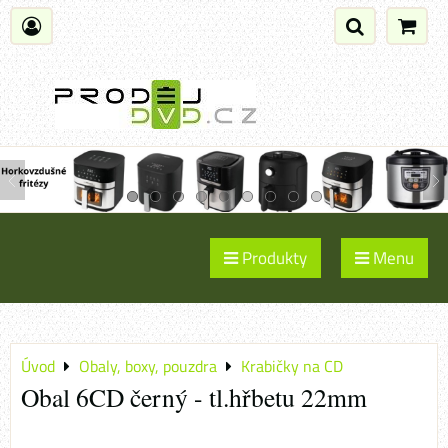
Produkty
Menu
Úvod
Obaly, boxy, pouzdra
Krabičky na CD
Obal 6CD černý - tl.hřbetu 22mm