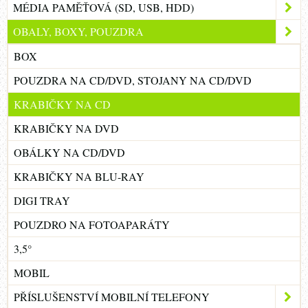
MÉDIA PAMĚŤOVÁ (SD, USB, HDD)
OBALY, BOXY, POUZDRA
BOX
POUZDRA NA CD/DVD, STOJANY NA CD/DVD
KRABIČKY NA CD
KRABIČKY NA DVD
OBÁLKY NA CD/DVD
KRABIČKY NA BLU-RAY
DIGI TRAY
POUZDRO NA FOTOAPARÁTY
3,5°
MOBIL
PŘÍSLUŠENSTVÍ MOBILNÍ TELEFONY