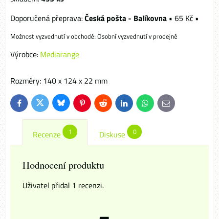
Česká pošta - Balíkovna
•
65 Kč
•
Osobní vyzvednutí v prodejně
Výrobce:
Mediarange
Rozměry: 140 x 124 x 22 mm
Bluesky
Twitter
Facebook
Pinterest
Reddit
LinkedIn
WhatsApp
E-
mail
1
0
Recenze
Diskuse
Hodnocení produktu
Uživatel přidal 1 recenzi.