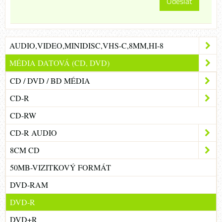
Odeslat
AUDIO,VIDEO,MINIDISC,VHS-C,8MM,HI-8
MÉDIA DATOVÁ (CD, DVD)
CD / DVD / BD MÉDIA
CD-R
CD-RW
CD-R AUDIO
8CM CD
50MB-VIZITKOVÝ FORMÁT
DVD-RAM
DVD-R
DVD+R