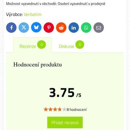
Osobní vyzvednutí v prodejně
Výrobce:
Verbatim
Bluesky
Twitter
Facebook
Pinterest
Reddit
LinkedIn
WhatsApp
E-
mail
0
0
Recenze
Diskuse
Hodnocení produktu
3.75
/5
8 hodnocení
Přidat recenzi