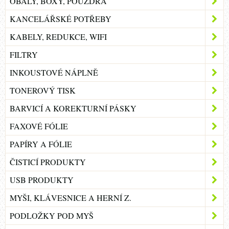
OBALY, BOXY, POUZDRA
KANCELÁŘSKÉ POTŘEBY
KABELY, REDUKCE, WIFI
FILTRY
INKOUSTOVÉ NÁPLNĚ
TONEROVÝ TISK
BARVICÍ A KOREKTURNÍ PÁSKY
FAXOVÉ FÓLIE
PAPÍRY A FÓLIE
ČISTICÍ PRODUKTY
USB PRODUKTY
MYŠI, KLÁVESNICE A HERNÍ Z.
PODLOŽKY POD MYŠ