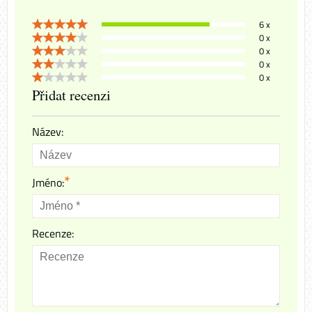
6 x
0 x
0 x
0 x
0 x
Přidat recenzi
Název:
*
Jméno:
Recenze: