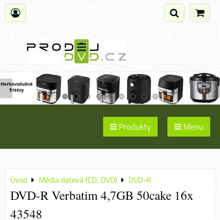
Produkty
Menu
Úvod
Média datová (CD, DVD)
DVD-R
DVD-R Verbatim 4,7GB 50cake 16x
43548