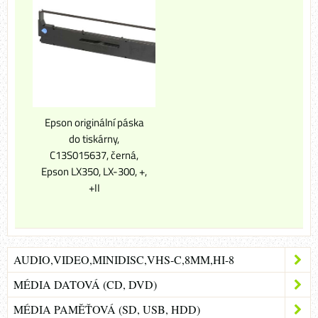
Epson originální páska
do tiskárny,
C13S015637, černá,
Epson LX350, LX-300, +,
+II
AUDIO,VIDEO,MINIDISC,VHS-C,8MM,HI-8
MÉDIA DATOVÁ (CD, DVD)
MÉDIA PAMĚŤOVÁ (SD, USB, HDD)