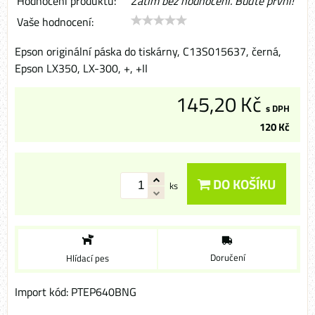
Hodnocení produktu:
Zatím bez hodnocení. Buďte první!
Vaše hodnocení:
Epson originální páska do tiskárny, C13S015637, černá,
Epson LX350, LX-300, +, +II
145,20 Kč
s DPH
120 Kč
DO KOŠÍKU
ks
Doručení
Hlídací pes
Import kód: PTEP640BNG