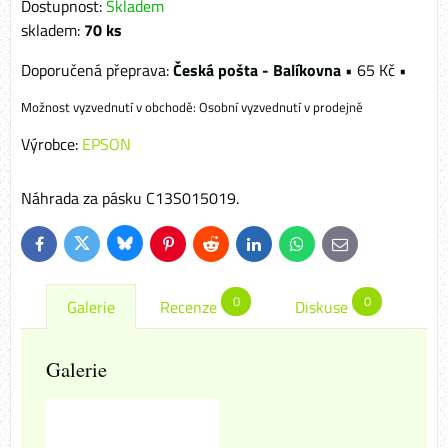
Dostupnost:
Skladem
skladem:
70
ks
Česká pošta - Balíkovna
•
65 Kč
•
Osobní vyzvednutí v prodejně
Výrobce:
EPSON
Náhrada za pásku C13S015019.
Bluesky
Twitter
Facebook
Pinterest
Reddit
LinkedIn
WhatsApp
E-
mail
0
0
Galerie
Recenze
Diskuse
Galerie