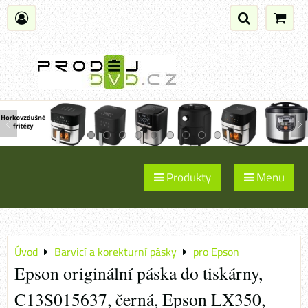
Produkty
Menu
Úvod
Barvicí a korekturní pásky
pro Epson
Epson originální páska do tiskárny,
C13S015637, černá, Epson LX350,