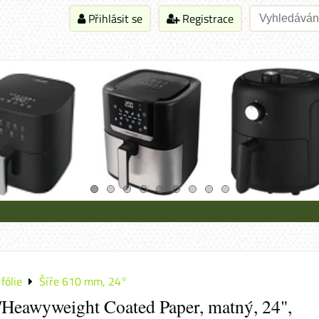
Přihlásit se
Registrace
fólie
Šíře 610 mm, 24°
Heawyweight Coated Paper, matný, 24",