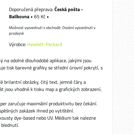
Česká pošta -
Balíkovna
•
65 Kč
•
Osobní vyzvednutí v
prodejně
Výrobce:
Hewlett-Packard
 na odolné dlouhodobé aplikace, jakými jsou
e tisk barevné grafiky se střední úrovní pokrytí, s
brilantní obrázky, čitý text, jemné čáry a
át jsou vhodné k tisku map a grafických zobrazení,
er zaručuje maximální produktivitu bez čekání.
spěšných zakázek ihned po vytištění.
nkousty dye-based nebo UV. Médium tak nalezne
 blednutí.