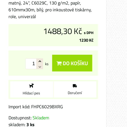
matný, 24", C6029C, 130 g/m2, papír,
610mmx30m, bílý, pro inkoustové tiskárny,
role, univerzál
1488,30 Kč
s DPH
1230 Kč
DO KOŠÍKU
ks
Doručení
Hlídací pes
Import kód: FHPC6029BXRG
Dostupnost:
Skladem
skladem:
3
ks