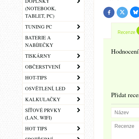
DOPLŇKY
(NOTEBOOK,
Bl
Twitter
Facebook
TABLET, PC)
TUNING PC
Recenze
BATERIE A
NABÍJEČKY
Hodnocení
TISKÁRNY
OBČERSTVENÍ
HOT-TIPS
OSVĚTLENÍ, LED
Přidat rece
KALKULAČKY
SÍŤOVÉ PRVKY
(LAN, WIFI)
HOT TIPS