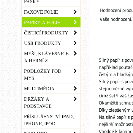
PÁSKY
Hodnocení produ
FAXOVÉ FÓLIE
Vaše hodnocení:
PAPÍRY A FÓLIE
ČISTICÍ PRODUKTY
USB PRODUKTY
MYŠI, KLÁVESNICE
Silný papír s po
A HERNÍ Z.
například poutače
PODLOŽKY POD
čistým a hladký
MYŠ
Silný papír s po
stejnoměrně vypl
MULTIMÉDIA
čímž šetří váš čas
DRŽÁKY A
Okamžité schnutí
PODSTAVCE
Díky zlepšeným v
PŘÍSLUŠENSTVÍ IPAD,
Na silný papír s
IPHONE, IPOD
nejširší možnosti 
Vhodné k lamino