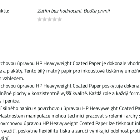
ktu:
Zatím bez hodnocení. Buďte první!
vrchovou úpravou HP Heavyweight Coated Paper je dokonale vhodný
 a plakáty. Tento bílý matný papír pro inkoustové tiskárny umožňuj
m vzhledem.
vrchovou úpravou HP Heavyweight Coated Paper poskytuje dokonalé 
něné plochy v konzistentně vyšší kvalitě. Každá role a každý form
 i peníze.
 silného papíru s povrchovou úpravou HP Heavyweight Coated Pap
lastnostem manipulace mohou technici pracovat s rolemi i archy 
 povrchovou úpravou HP Heavyweight Coated Paper lze tisknout i
využití, poskytne flexibilitu tisku a zaručí vynikající odolnost proti
vání.