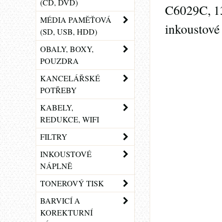
(CD, DVD)
C6029C, 13
MÉDIA PAMĚŤOVÁ
inkoustové 
(SD, USB, HDD)
OBALY, BOXY,
POUZDRA
KANCELÁŘSKÉ
POTŘEBY
KABELY,
REDUKCE, WIFI
FILTRY
INKOUSTOVÉ
NÁPLNĚ
TONEROVÝ TISK
BARVICÍ A
KOREKTURNÍ