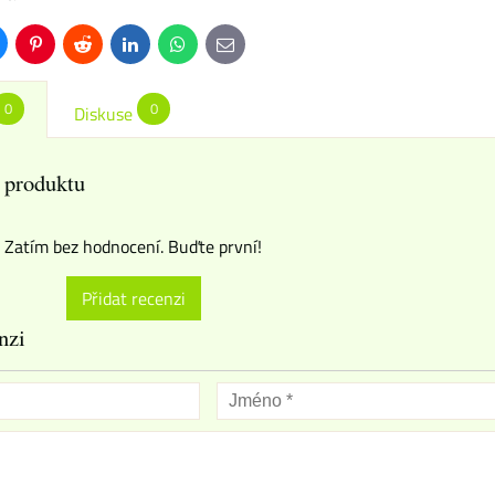
uesky
Pinterest
Reddit
LinkedIn
WhatsApp
E-
mail
0
0
Diskuse
 produktu
Zatím bez hodnocení. Buďte první!
Přidat recenzi
nzi