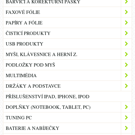
BARVICÍ A KOREKTURNÍ PÁSKY
FAXOVÉ FÓLIE
PAPÍRY A FÓLIE
ČISTICÍ PRODUKTY
USB PRODUKTY
MYŠI, KLÁVESNICE A HERNÍ Z.
PODLOŽKY POD MYŠ
MULTIMÉDIA
DRŽÁKY A PODSTAVCE
PŘÍSLUŠENSTVÍ IPAD, IPHONE, IPOD
DOPLŇKY (NOTEBOOK, TABLET, PC)
TUNING PC
BATERIE A NABÍJEČKY