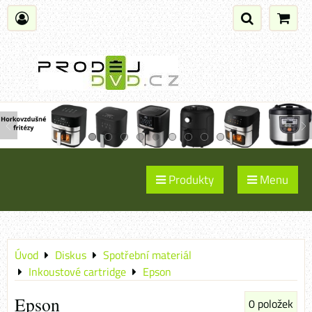
Produkty
Menu
Úvod
Diskus
Spotřební materiál
Inkoustové cartridge
Epson
Epson
0
položek