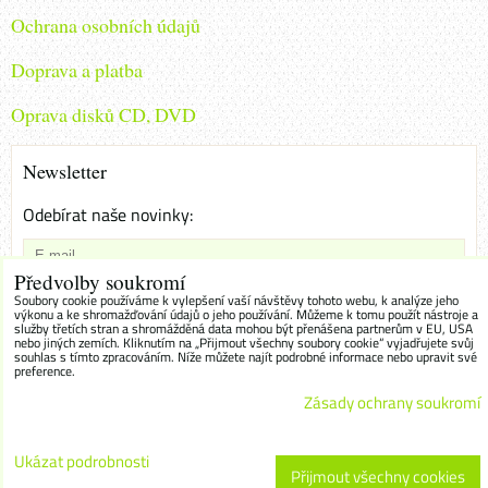
Ochrana osobních údajů
Doprava a platba
Oprava disků CD, DVD
Newsletter
Odebírat naše novinky:
Předvolby soukromí
Chci se přihlásit k odběru novinek e-mailem
Soubory cookie používáme k vylepšení vaší návštěvy tohoto webu, k analýze jeho
výkonu a ke shromažďování údajů o jeho používání. Můžeme k tomu použít nástroje a
služby třetích stran a shromážděná data mohou být přenášena partnerům v EU, USA
Odebírat
nebo jiných zemích. Kliknutím na „Přijmout všechny soubory cookie“ vyjadřujete svůj
souhlas s tímto zpracováním. Níže můžete najít podrobné informace nebo upravit své
preference.
Zásady ochrany soukromí
Předvolby soukromí
Zásady ochrany soukromí
Ukázat podrobnosti
Přijmout všechny cookies