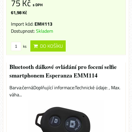
75 Kč
s DPH
61,98 Kč
Import kód:
EMH113
Dostupnost:
Skladem
DO KOŠÍKU
ks
Bluetooth dálkové ovládání pro focení selfie
smartphonem Esperanza EMM114
Barva:černáDoplňující informace:Technické údaje: , Max.
váha...