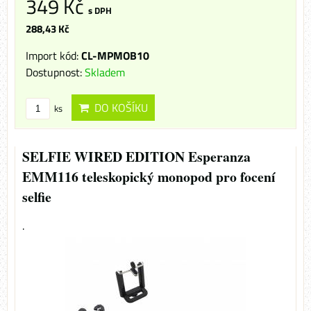
349 Kč
s DPH
288,43 Kč
Import kód:
CL-MPMOB10
Dostupnost:
Skladem
DO KOŠÍKU
ks
SELFIE WIRED EDITION Esperanza
EMM116 teleskopický monopod pro focení
selfie
.