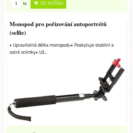
DO KOŠÍKU
ks
Monopod pro pořizování autoportrétů
(selfie)
• Upravitelná délka monopodu• Poskytuje stabilní a
ostré snímky• Už...