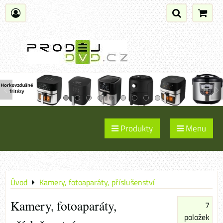
Produkty
Menu
Úvod
Kamery, fotoaparáty, příslušenství
Kamery, fotoaparáty,
7
položek