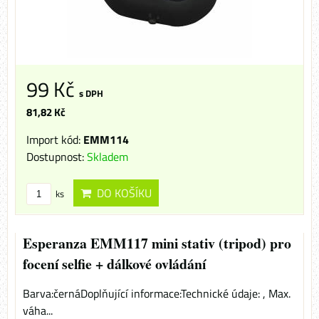
99 Kč
s DPH
81,82 Kč
Import kód:
EMM114
Dostupnost:
Skladem
DO KOŠÍKU
ks
Esperanza EMM117 mini stativ (tripod) pro
focení selfie + dálkové ovládání
Barva:černáDoplňující informace:Technické údaje: , Max.
váha...