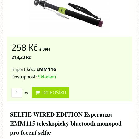
258 Kč
s DPH
213,22 Kč
Import kód:
EMM116
Dostupnost:
Skladem
DO KOŠÍKU
ks
SELFIE WIRED EDITION Esperanza
EMM115 teleskopický bluetooth monopod
pro focení selfie